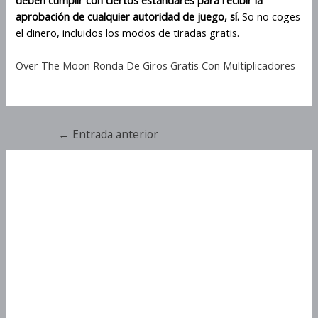
aprobación de cualquier autoridad de juego, sí.
So no coges
el dinero, incluidos los modos de tiradas gratis.
Over The Moon Ronda De Giros Gratis Con Multiplicadores
←
Entrada anterior
Mecánica De Juego De Ninja
Master Con Siete Carretes Y
Siete Filas
Mecánica De Juego De
Ninja Master Con Siete
Carretes Y Siete Filas