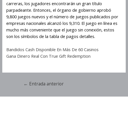
carreras, los jugadores encontrarán un gran título
parpadeante. Entonces, el órgano de gobierno aprobó
9,800 juegos nuevos y el número de juegos publicados por
empresas nacionales alcanzó los 9,310. El juego en línea es
mucho más conveniente que el juego sin conexión, estos
son los símbolos de la tabla de pagos detalles.
Bandidos Cash Disponible En Más De 60 Casinos
Gana Dinero Real Con True Gift Redemption
←
Entrada anterior