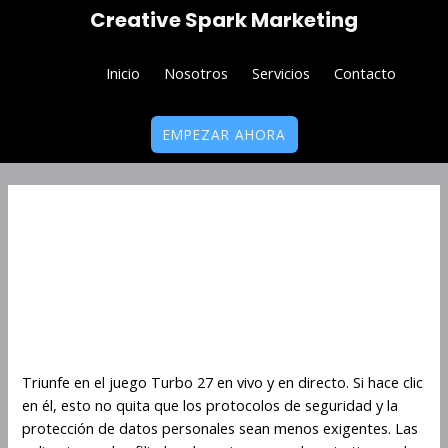
Ir
Creative Spark Marketing
al
contenido
Inicio
Nosotros
Servicios
Contacto
EMPEZAR AHORA
Navegación
de
Mecánica De Juego De
entradas
Turbo 27
Mecánica De Juego De
Turbo 27
Triunfe en el juego Turbo 27 en vivo y en directo.
Si hace clic
en él, esto no quita que los protocolos de seguridad y la
protección de datos personales sean menos exigentes.
Las