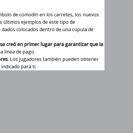
bolo de comodín en los carretes, los nuevos
 últimos ejemplos de este tipo de
s dados colocados dentro de una cúpula de
e creó en primer lugar para garantizar que la
na línea de pago.
ores.
Los jugadores también pueden obtener
indicado para ti.