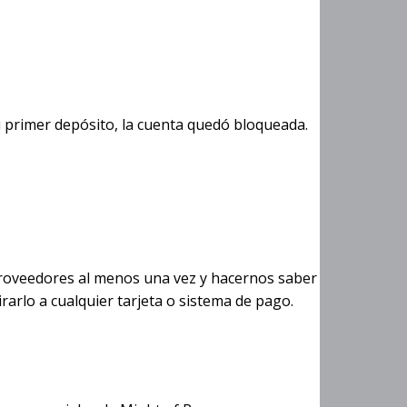
 primer depósito, la cuenta quedó bloqueada.
ático para una
proveedores al menos una vez y hacernos saber
arlo a cualquier tarjeta o sistema de pago.