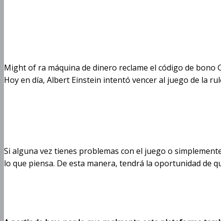
Might Of Ra Máqu
Might of ra máquina de dinero reclame el código de bono 
Hoy en día, Albert Einstein intentó vencer al juego de la rul
¿Cómo jugar Might 
experiencia de jue
Si alguna vez tienes problemas con el juego o simplement
lo que piensa. De esta manera, tendrá la oportunidad de qu
Might of ra máquina