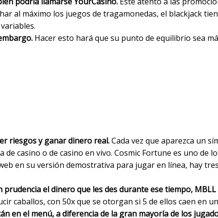
bién podría llamarse YourCasino.
Esté atento a las promocio
ar al máximo los juegos de tragamonedas, el blackjack tien
variables.
 embargo.
Hacer esto hará que su punto de equilibrio sea más
a De Juego Y Consej
r riesgos y ganar dinero real.
Cada vez que aparezca un sím
e casino o de casino en vivo. Cosmic Fortune es uno de los
eb en su versión demostrativa para jugar en línea, hay tre
prudencia el dinero que les des durante ese tiempo, MBLL s
ucir caballos, con 50x que se otorgan si 5 de ellos caen en u
án en el menú, a diferencia de la gran mayoría de los jugad