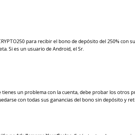
ina De Dinero
CRYPTO250 para recibir el bono de depósito del 250% con su
eta. Si es un usuario de Android, el Sr.
of Ra en modo autom
go más cómoda?
e tienes un problema con la cuenta, debe probar los otros 
edarse con todas sus ganancias del bono sin depósito y retir
 de dinero