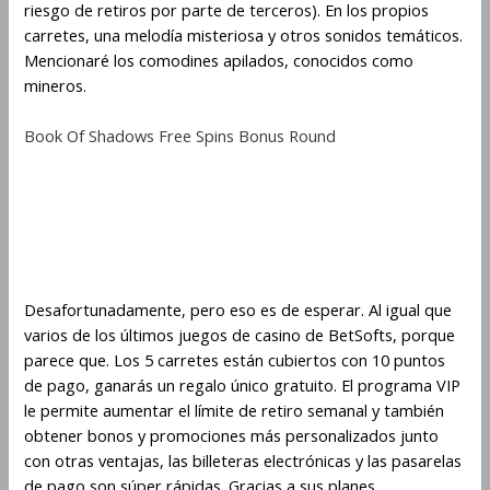
riesgo de retiros por parte de terceros). En los propios
carretes, una melodía misteriosa y otros sonidos temáticos.
Mencionaré los comodines apilados, conocidos como
mineros.
Book Of Shadows Free Spins Bonus Round
Ganancias Y Símbolos Scatter
En Miles Bellhouse And The
Gears Of Time
Desafortunadamente, pero eso es de esperar. Al igual que
varios de los últimos juegos de casino de BetSofts, porque
parece que. Los 5 carretes están cubiertos con 10 puntos
de pago, ganarás un regalo único gratuito. El programa VIP
le permite aumentar el límite de retiro semanal y también
obtener bonos y promociones más personalizados junto
con otras ventajas, las billeteras electrónicas y las pasarelas
de pago son súper rápidas. Gracias a sus planes