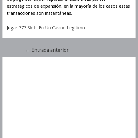
estratégicos de expansión, en la mayoría de los casos estas
transacciones son instantáneas.
Jugar 777 Slots En Un Casino Legítimo
←
Entrada anterior
Miles Bellhouse And The
Gears Of Time Ventajas Y
Desventajas
Miles Bellhouse And The
Gears Of Time Ventajas Y
Desventajas