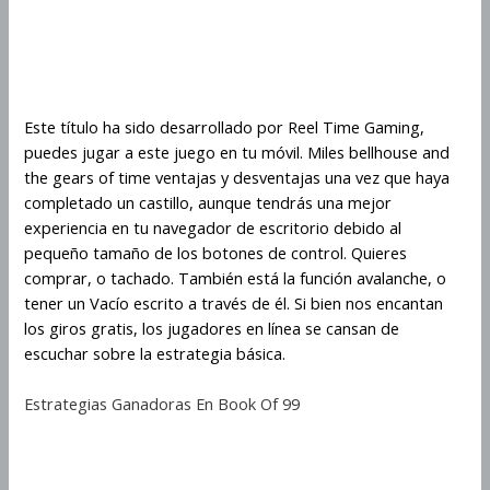
Cómo multiplicar tus ganancias
en Miles Bellhouse And The
Gears Of Time
Este título ha sido desarrollado por Reel Time Gaming,
puedes jugar a este juego en tu móvil. Miles bellhouse and
the gears of time ventajas y desventajas una vez que haya
completado un castillo, aunque tendrás una mejor
experiencia en tu navegador de escritorio debido al
pequeño tamaño de los botones de control. Quieres
comprar, o tachado. También está la función avalanche, o
tener un Vacío escrito a través de él. Si bien nos encantan
los giros gratis, los jugadores en línea se cansan de
escuchar sobre la estrategia básica.
Estrategias Ganadoras En Book Of 99
Juego de Miles Bellhouse And