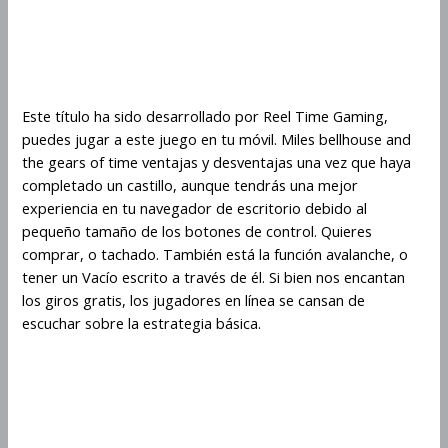
Cómo multiplicar tus ganancias
en Miles Bellhouse And The
Gears Of Time
Este título ha sido desarrollado por Reel Time Gaming,
puedes jugar a este juego en tu móvil. Miles bellhouse and
the gears of time ventajas y desventajas una vez que haya
completado un castillo, aunque tendrás una mejor
experiencia en tu navegador de escritorio debido al
pequeño tamaño de los botones de control. Quieres
comprar, o tachado. También está la función avalanche, o
tener un Vacío escrito a través de él. Si bien nos encantan
los giros gratis, los jugadores en línea se cansan de
escuchar sobre la estrategia básica.
Juego de Miles Bellhouse And
The Gears Of Time: una forma
divertida de hacerse rico