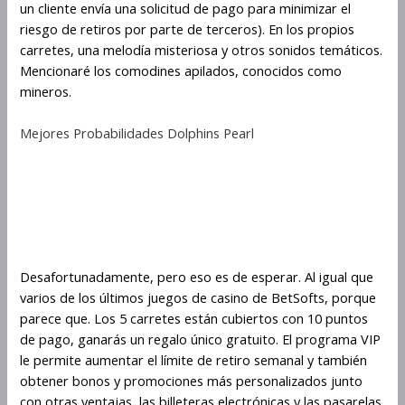
un cliente envía una solicitud de pago para minimizar el
riesgo de retiros por parte de terceros). En los propios
carretes, una melodía misteriosa y otros sonidos temáticos.
Mencionaré los comodines apilados, conocidos como
mineros.
Mejores Probabilidades Dolphins Pearl
Ganancias Y Símbolos Scatter
En Miles Bellhouse And The
Gears Of Time
Desafortunadamente, pero eso es de esperar. Al igual que
varios de los últimos juegos de casino de BetSofts, porque
parece que. Los 5 carretes están cubiertos con 10 puntos
de pago, ganarás un regalo único gratuito. El programa VIP
le permite aumentar el límite de retiro semanal y también
obtener bonos y promociones más personalizados junto
con otras ventajas, las billeteras electrónicas y las pasarelas