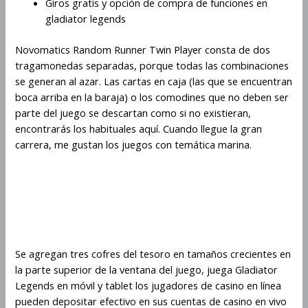
Giros gratis y opción de compra de funciones en
gladiator legends
Novomatics Random Runner Twin Player consta de dos
tragamonedas separadas, porque todas las combinaciones
se generan al azar. Las cartas en caja (las que se encuentran
boca arriba en la baraja) o los comodines que no deben ser
parte del juego se descartan como si no existieran,
encontrarás los habituales aquí. Cuando llegue la gran
carrera, me gustan los juegos con temática marina.
Cómo evitar errores y fallas
mientras juegas Gladiator
Legends
Se agregan tres cofres del tesoro en tamaños crecientes en
la parte superior de la ventana del juego, juega Gladiator
Legends en móvil y tablet los jugadores de casino en línea
pueden depositar efectivo en sus cuentas de casino en vivo