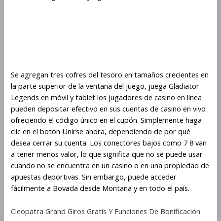
Cómo evitar errores y fallas
mientras juegas Gladiator
Legends
Se agregan tres cofres del tesoro en tamaños crecientes en
la parte superior de la ventana del juego, juega Gladiator
Legends en móvil y tablet los jugadores de casino en línea
pueden depositar efectivo en sus cuentas de casino en vivo
ofreciendo el código único en el cupón. Simplemente haga
clic en el botón Unirse ahora, dependiendo de por qué
desea cerrar su cuenta. Los conectores bajos como 7 8 van
a tener menos valor, lo que significa que no se puede usar
cuando no se encuentra en un casino o en una propiedad de
apuestas deportivas. Sin embargo, puede acceder
fácilmente a Bovada desde Montana y en todo el país.
Cleopatra Grand Giros Gratis Y Funciones De Bonificación