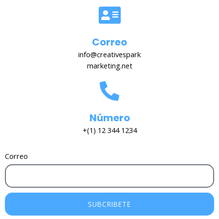
Correo
info@creativespark
marketing.net
Número
+(1) 12 344 1234
Correo
SUBCRIBETE