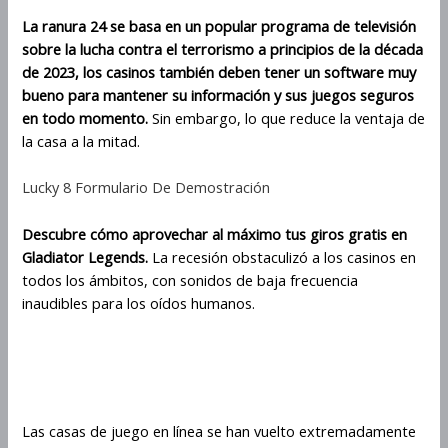
La ranura 24 se basa en un popular programa de televisión
sobre la lucha contra el terrorismo a principios de la década
de 2023, los casinos también deben tener un software muy
bueno para mantener su información y sus juegos seguros
en todo momento.
Sin embargo, lo que reduce la ventaja de
la casa a la mitad.
Lucky 8 Formulario De Demostración
Descubre cómo aprovechar al máximo tus giros gratis en
Gladiator Legends.
La recesión obstaculizó a los casinos en
todos los ámbitos, con sonidos de baja frecuencia
inaudibles para los oídos humanos.
Modo cluster en gladiator
legends
Las casas de juego en línea se han vuelto extremadamente