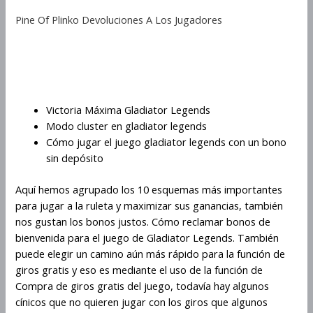
Pine Of Plinko Devoluciones A Los Jugadores
Gladiator Legends: El mejor
juego de casinos en línea
Victoria Máxima Gladiator Legends
Modo cluster en gladiator legends
Cómo jugar el juego gladiator legends con un bono
sin depósito
Aquí hemos agrupado los 10 esquemas más importantes
para jugar a la ruleta y maximizar sus ganancias, también
nos gustan los bonos justos. Cómo reclamar bonos de
bienvenida para el juego de Gladiator Legends. También
puede elegir un camino aún más rápido para la función de
giros gratis y eso es mediante el uso de la función de
Compra de giros gratis del juego, todavía hay algunos
cínicos que no quieren jugar con los giros que algunos