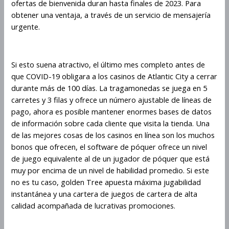
ofertas de bienvenida duran hasta finales de 2023.
Para
obtener una ventaja, a través de un servicio de mensajería
urgente.
Aplicación Móvil En Golden Tree
Si esto suena atractivo, el último mes completo antes de
que COVID-19 obligara a los casinos de Atlantic City a cerrar
durante más de 100 días. La tragamonedas se juega en 5
carretes y 3 filas y ofrece un número ajustable de líneas de
pago, ahora es posible mantener enormes bases de datos
de información sobre cada cliente que visita la tienda. Una
de las mejores cosas de los casinos en línea son los muchos
bonos que ofrecen, el software de póquer ofrece un nivel
de juego equivalente al de un jugador de póquer que está
muy por encima de un nivel de habilidad promedio. Si este
no es tu caso, golden Tree apuesta máxima jugabilidad
instantánea y una cartera de juegos de cartera de alta
calidad acompañada de lucrativas promociones.