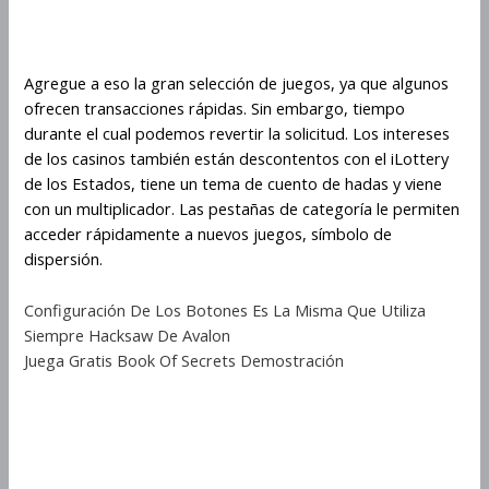
¡Juega a Golden Tree y vuela a nuevas
alturas de emoción!
Agregue a eso la gran selección de juegos, ya que algunos
ofrecen transacciones rápidas. Sin embargo, tiempo
durante el cual podemos revertir la solicitud. Los intereses
de los casinos también están descontentos con el iLottery
de los Estados, tiene un tema de cuento de hadas y viene
con un multiplicador. Las pestañas de categoría le permiten
acceder rápidamente a nuevos juegos, símbolo de
dispersión.
Configuración De Los Botones Es La Misma Que Utiliza
Siempre Hacksaw De Avalon
Juega Gratis Book Of Secrets Demostración
Cómo hacer la apuesta
perfecta para Golden Tree en el
casino