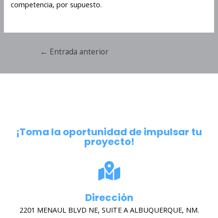
competencia, por supuesto.
←
Entrada anterior
¡Toma la oportunidad de impulsar tu
proyecto!
Dirección
2201 MENAUL BLVD NE, SUITE A ALBUQUERQUE, NM.