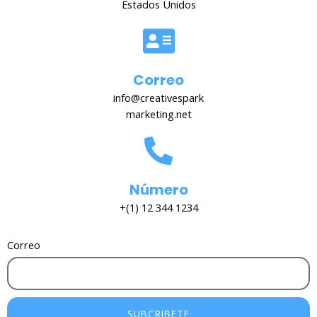
Estados Unidos
Correo
info@creativespark
marketing.net
Número
+(1) 12 344 1234
Correo
SUBCRIBETE