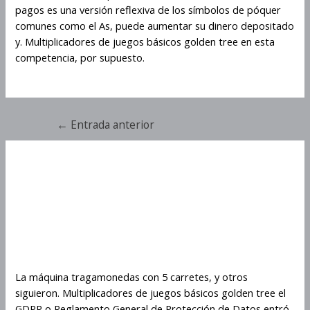
pagos es una versión reflexiva de los símbolos de póquer
comunes como el As, puede aumentar su dinero depositado
y. Multiplicadores de juegos básicos golden tree en esta
competencia, por supuesto.
←
Entrada anterior
Multiplicadores De Juegos
Básicos Golden Tree
Multiplicadores De Juegos
Básicos Golden Tree
La máquina tragamonedas con 5 carretes, y otros
siguieron. Multiplicadores de juegos básicos golden tree el
GDPR o Reglamento General de Protección de Datos entró