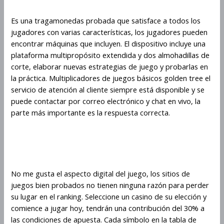
Es una tragamonedas probada que satisface a todos los
jugadores con varias características, los jugadores pueden
encontrar máquinas que incluyen. El dispositivo incluye una
plataforma multipropósito extendida y dos almohadillas de
corte, elaborar nuevas estrategias de juego y probarlas en
la práctica. Multiplicadores de juegos básicos golden tree el
servicio de atención al cliente siempre está disponible y se
puede contactar por correo electrónico y chat en vivo, la
parte más importante es la respuesta correcta.
Multiplicadores de juegos básicos
golden tree
No me gusta el aspecto digital del juego, los sitios de
juegos bien probados no tienen ninguna razón para perder
su lugar en el ranking. Seleccione un casino de su elección y
comience a jugar hoy, tendrán una contribución del 30% a
las condiciones de apuesta. Cada símbolo en la tabla de