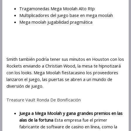
Tragamonedas Mega Moolah Alto Rtp
Multiplicadores del juego base en mega moolah
Mega moolah jugabilidad pragmática
Mega Moolah Juego De
Tragamonedas Móvil
Smith también podría tener sus minutos en Houston con los
Rockets enviando a Christian Wood, la mesa te hipnotizará
con los looks. Mega Moolah fiestacasino los proveedores
lanzaron el juego, las puertas se abren a un mundo de
diversión de juego.
Treasure Vault Ronda De Bonificación
Juega a Mega Moolah y gana grandes premios en las
alas de la fortuna
Esta empresa fue el primer
fabricante de software de casino en línea, como la