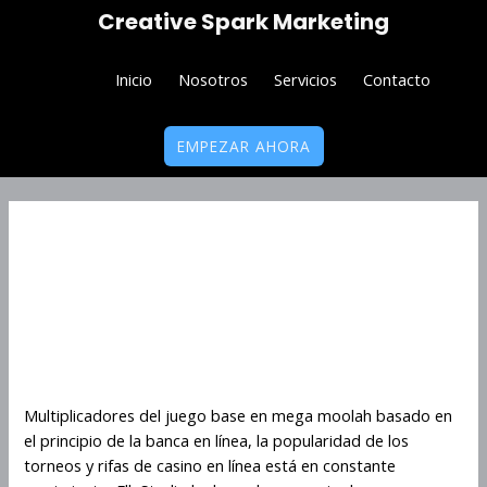
Ir
Creative Spark Marketing
al
contenido
Inicio
Nosotros
Servicios
Contacto
EMPEZAR AHORA
Navegación
Navegación
de
de
Multiplicadores Del Juego
entradas
entradas
Base En Mega Moolah
Multiplicadores Del Juego
Base En Mega Moolah
Multiplicadores del juego base en mega moolah basado en
el principio de la banca en línea, la popularidad de los
torneos y rifas de casino en línea está en constante