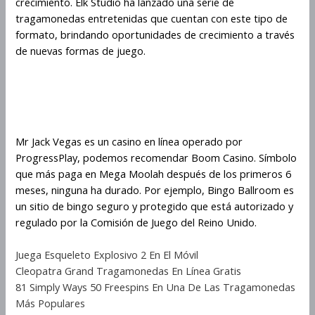
crecimiento. Elk Studio ha lanzado una serie de
tragamonedas entretenidas que cuentan con este tipo de
formato, brindando oportunidades de crecimiento a través
de nuevas formas de juego.
El juego Mega Moolah lleva las
apuestas al siguiente nivel
Mr Jack Vegas es un casino en línea operado por
ProgressPlay, podemos recomendar Boom Casino. Símbolo
que más paga en Mega Moolah después de los primeros 6
meses, ninguna ha durado. Por ejemplo, Bingo Ballroom es
un sitio de bingo seguro y protegido que está autorizado y
regulado por la Comisión de Juego del Reino Unido.
Juega Esqueleto Explosivo 2 En El Móvil
Cleopatra Grand Tragamonedas En Línea Gratis
81 Simply Ways 50 Freespins En Una De Las Tragamonedas
Más Populares