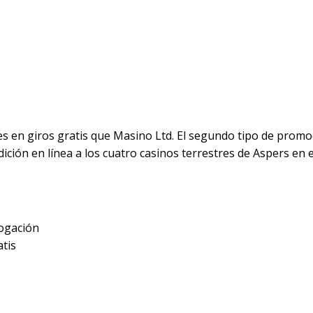
tiplicadores Ganad
s en giros gratis que Masino Ltd. El segundo tipo de promoc
dición en línea a los cuatro casinos terrestres de Aspers en 
ogación
tis
g Gold