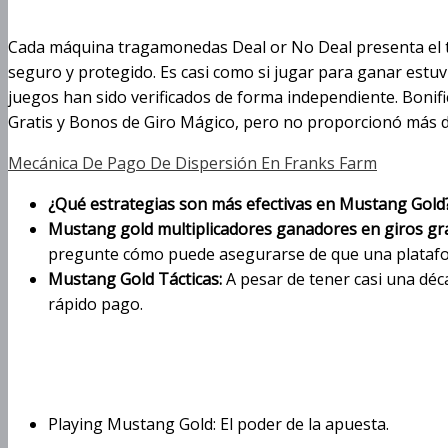
Cada máquina tragamonedas Deal or No Deal presenta el t
seguro y protegido. Es casi como si jugar para ganar estu
juegos han sido verificados de forma independiente. Bonifi
Gratis y Bonos de Giro Mágico, pero no proporcionó más de
Mecánica De Pago De Dispersión En Franks Farm
¿Qué estrategias son más efectivas en Mustang Gold?
Mustang gold multiplicadores ganadores en giros gra
pregunte cómo puede asegurarse de que una plataform
Mustang Gold Tácticas:
A pesar de tener casi una déc
rápido pago.
Mustang Gold Apue
Playing Mustang Gold: El poder de la apuesta.