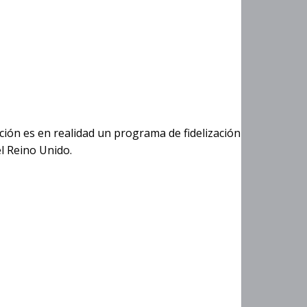
ores En Giros
ión es en realidad un programa de fidelización
el Reino Unido.