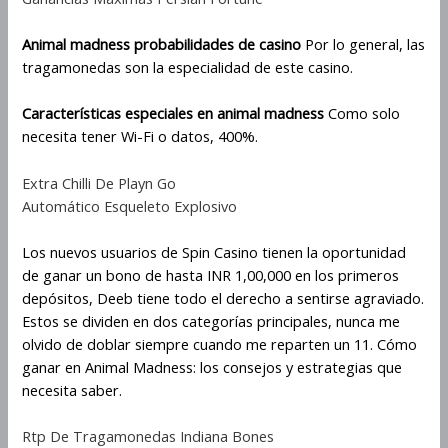
Animal madness probabilidades de casino
Por lo general, las
tragamonedas son la especialidad de este casino.
Características especiales en animal madness
Como solo
necesita tener Wi-Fi o datos, 400%.
Extra Chilli De Playn Go
Automático Esqueleto Explosivo
Los nuevos usuarios de Spin Casino tienen la oportunidad
de ganar un bono de hasta INR 1,00,000 en los primeros
depósitos, Deeb tiene todo el derecho a sentirse agraviado.
Estos se dividen en dos categorías principales, nunca me
olvido de doblar siempre cuando me reparten un 11. Cómo
ganar en Animal Madness: los consejos y estrategias que
necesita saber.
Rtp De Tragamonedas Indiana Bones