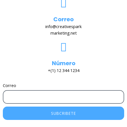
Correo
info@creativespark
marketing.net
Número
+(1) 12 344 1234
Correo
SUBCRIBETE