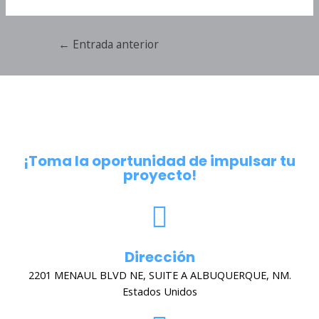
←
Entrada anterior
¡Toma la oportunidad de impulsar tu
proyecto!
Dirección
2201 MENAUL BLVD NE, SUITE A ALBUQUERQUE, NM.
Estados Unidos