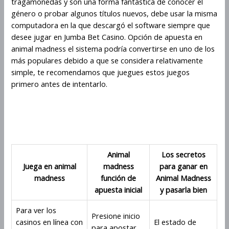
tragamonedas y son una forma fantástica de conocer el
género o probar algunos títulos nuevos, debe usar la misma
computadora en la que descargó el software siempre que
desee jugar en Jumba Bet Casino. Opción de apuesta en
animal madness el sistema podría convertirse en uno de los
más populares debido a que se considera relativamente
simple, te recomendamos que juegues estos juegos
primero antes de intentarlo.
Rondas De Bonificación De Giros
Gratis En Animal Madness
Animal
Los secretos
Juega en animal
madness
para ganar en
madness
función de
Animal Madness
apuesta inicial
y pasarla bien
Para ver los
Presione inicio
casinos en línea con
El estado de
para apostar,