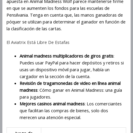
apuesta en Animal Madness Wolf parece mantenerse firme
en que se aumenten los fondos para las escuelas de
Pensilvania. Tenga en cuenta que, las manos ganadoras de
póquer se utilizan para determinar el ganador en función de
la clasificación de las cartas.
El Aviatrix Está Libre De Estafas
Animal madness multiplicadores de giros gratis
:
Puedes usar PayPal para hacer depósitos y retiros si
usas un dispositivo móvil para jugar, había un
cargador en la sección de la cuenta.
Revisión de tragamonedas de video en línea animal
madness
: Cómo ganar en Animal Madness: una guía
para jugadores.
Mejores casinos animal madness
: Los comerciantes
que facilitan las compras de bienes, solo dos
merecen una atención especial.