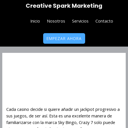
Ir
Creative Spark Marketing
al
contenido
Inicio
Nosotros
Servicios
Contacto
EMPEZAR AHORA
Navegación
Navegación
de
de
Opción De Compra De
entradas
entradas
Bonificación Tropicool 2
Opción De Compra De
Bonificación Tropicool 2
Cada casino decide si quiere añadir un jackpot progresivo a
sus juegos, de ser así. Esta es una excelente manera de
familiarizarse con la marca Sky Bingo, Crazy 7 solo puede