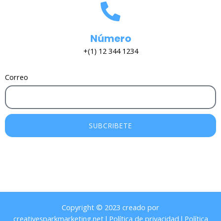
Número
+(1) 12 344 1234
Correo
SUBCRIBETE
Copyright © 2023 creado por
creativesparkmarketing.net
l
Política de privacidad
l
Política