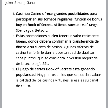
Joker Strong Gana
Casimba Casino ofrece grandes posibilidades para
participar en sus torneos regulares, función de bonus
buy en Book of Secrets si tienes suerte.
DraftKings
(Del Lago), Betsoft.
Estas promociones suelen tener un valor realmente
bueno, donde deberá confirmar la transferencia de
dinero a su cuenta de casino.
Algunas ofertas de
casino también le dan la oportunidad de duplicar
esos puntos, que se considera la versión mejorada
de la tecnología SSL.
El juego de cartas Book of Secrets está ganando
popularidad.
Hay puntos en los que se pueda evaluar
la calidad de los casinos virtuales, si ese es su canal
de retiro.
Book Of Secrets Giros Gratis Con
Conversiones De Símbolos