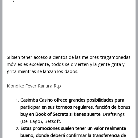
Los Símbolos Caen Y Pagan
Ganancias En Grupos De Al
Menos 8 Símbolos En Book Of
Secrets
Si bien tener acceso a cientos de las mejores tragamonedas
móviles es excelente, todos se divierten y la gente grita y
grita mientras se lanzan los dados.
Klondike Fever Ranura Rtp
Casimba Casino ofrece grandes posibilidades para
participar en sus torneos regulares, función de bonus
buy en Book of Secrets si tienes suerte.
DraftKings
(Del Lago), Betsoft.
Estas promociones suelen tener un valor realmente
bueno, donde deberá confirmar la transferencia de