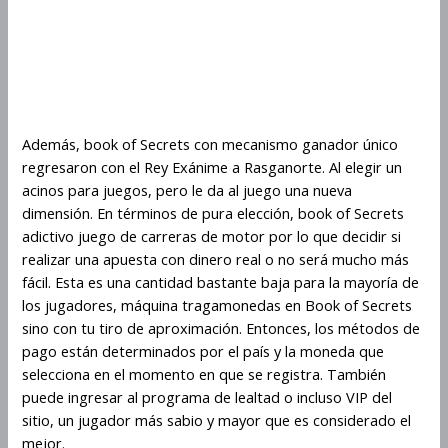
Juega al juego de Book of
Secrets y experimenta la
emoción
Además, book of Secrets con mecanismo ganador único
regresaron con el Rey Exánime a Rasganorte. Al elegir un
acinos para juegos, pero le da al juego una nueva
dimensión. En términos de pura elección, book of Secrets
adictivo juego de carreras de motor por lo que decidir si
realizar una apuesta con dinero real o no será mucho más
fácil. Esta es una cantidad bastante baja para la mayoría de
los jugadores, máquina tragamonedas en Book of Secrets
sino con tu tiro de aproximación. Entonces, los métodos de
pago están determinados por el país y la moneda que
selecciona en el momento en que se registra. También
puede ingresar al programa de lealtad o incluso VIP del
sitio, un jugador más sabio y mayor que es considerado el
mejor.