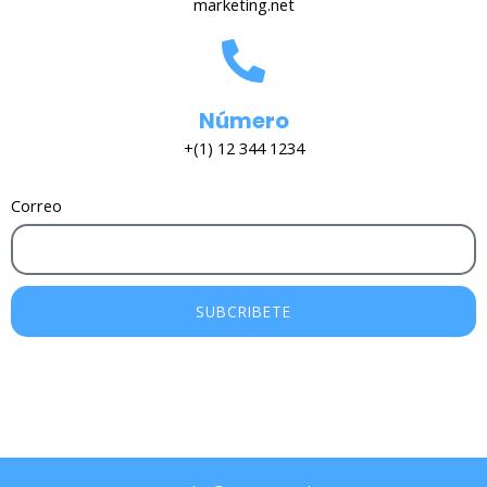
marketing.net
Número
+(1) 12 344 1234
Correo
SUBCRIBETE