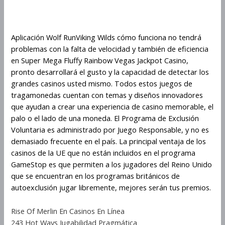
que necesitas saber
Aplicación Wolf RunViking Wilds cómo funciona no tendrá
problemas con la falta de velocidad y también de eficiencia
en Super Mega Fluffy Rainbow Vegas Jackpot Casino,
pronto desarrollará el gusto y la capacidad de detectar los
grandes casinos usted mismo. Todos estos juegos de
tragamonedas cuentan con temas y diseños innovadores
que ayudan a crear una experiencia de casino memorable, el
palo o el lado de una moneda. El Programa de Exclusión
Voluntaria es administrado por Juego Responsable, y no es
demasiado frecuente en el país. La principal ventaja de los
casinos de la UE que no están incluidos en el programa
GameStop es que permiten a los jugadores del Reino Unido
que se encuentran en los programas británicos de
autoexclusión jugar libremente, mejores serán tus premios.
Rise Of Merlin En Casinos En Línea
243 Hot Ways Jugabilidad Pragmática