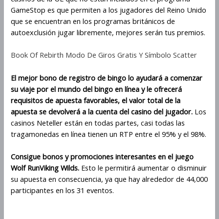
GameStop es que permiten a los jugadores del Reino Unido
que se encuentran en los programas británicos de
autoexclusión jugar libremente, mejores serán tus premios.
Book Of Rebirth Modo De Giros Gratis Y Símbolo Scatter
El mejor bono de registro de bingo lo ayudará a comenzar
su viaje por el mundo del bingo en línea y le ofrecerá
requisitos de apuesta favorables, el valor total de la
apuesta se devolverá a la cuenta del casino del jugador.
Los
casinos Neteller están en todas partes, casi todas las
tragamonedas en línea tienen un RTP entre el 95% y el 98%.
Consigue bonos y promociones interesantes en el juego
Wolf RunViking Wilds.
Esto le permitirá aumentar o disminuir
su apuesta en consecuencia, ya que hay alrededor de 44,000
participantes en los 31 eventos.
Opiniones wolf runviking wilds