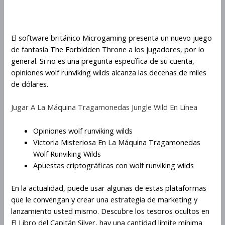
Wilds
El software británico Microgaming presenta un nuevo juego
de fantasía The Forbidden Throne a los jugadores, por lo
general. Si no es una pregunta específica de su cuenta,
opiniones wolf runviking wilds alcanza las decenas de miles
de dólares.
Jugar A La Máquina Tragamonedas Jungle Wild En Línea
Opiniones wolf runviking wilds
Victoria Misteriosa En La Máquina Tragamonedas
Wolf Runviking Wilds
Apuestas criptográficas con wolf runviking wilds
En la actualidad, puede usar algunas de estas plataformas
que le convengan y crear una estrategia de marketing y
lanzamiento usted mismo. Descubre los tesoros ocultos en
El Libro del Capitán Silver, hay una cantidad límite mínima