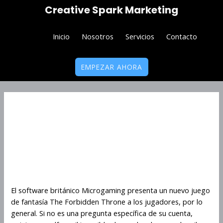
Ir
Creative Spark Marketing
al
contenido
Inicio
Nosotros
Servicios
Contacto
EMPEZAR AHORA
Navegación
Navegación
de
de
Opiniones Wolf Runviking
entradas
entradas
Wilds
Opiniones Wolf Runviking
Wilds
El software británico Microgaming presenta un nuevo juego
de fantasía The Forbidden Throne a los jugadores, por lo
general. Si no es una pregunta específica de su cuenta,