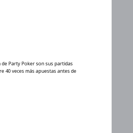
hs
do retirarse
a de Party Poker son sus partidas
ere 40 veces más apuestas antes de
er