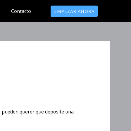
Contacto
EMPEZAR AHORA
De Apuesta
s pueden querer que deposite una