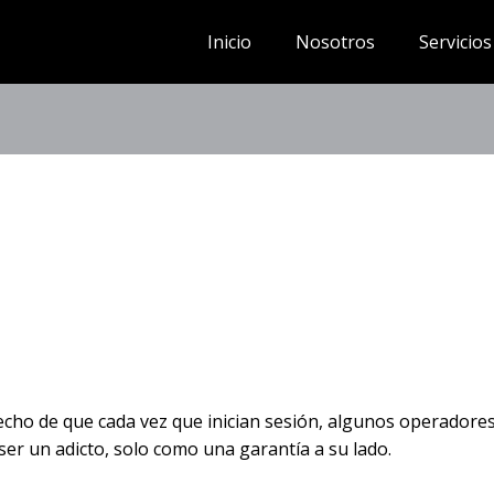
Inicio
Nosotros
Servicios
er Niveles De Apuesta
aughter Niveles 
cho de que cada vez que inician sesión, algunos operadore
 ser un adicto, solo como una garantía a su lado.