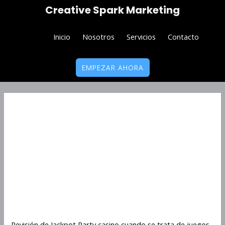
Ir
Creative Spark Marketing
al
contenido
Inicio
Nosotros
Servicios
Contacto
EMPEZAR AHORA
Navegación
Navegación
de
de
Piggy Riches Máquina
entradas
entradas
Tragamonedas De
Cuadrícula
Piggy Riches Máquina
Tragamonedas De
Cuadrícula
Revisión de Jackpot Party casino cuando se trata de juegos