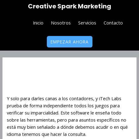
Ir
Creative Spark Marketing
al
contenido
Inicio
Nosotros
Servicios
Contacto
EMPEZAR AHORA
Navegación
Navegación
de
de
Plinko Frescura
entradas
entradas
Plinko Frescura
Y solo para darles canas a los contadores, y iTech Labs
prueba de forma independiente todos los juegos para
verificar su imparcialidad. Este software le enseña todo
sobre las herramientas, pero para asuntos específicos no
está muy bien señalado a dónde debemos acudir o en qué
idioma tenemos que hacer la consulta.