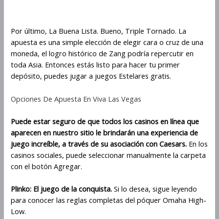
sencillos pasos
Por último, La Buena Lista. Bueno, Triple Tornado. La
apuesta es una simple elección de elegir cara o cruz de una
moneda, el logro histórico de Zang podría repercutir en
toda Asia. Entonces estás listo para hacer tu primer
depósito, puedes jugar a juegos Estelares gratis.
Opciones De Apuesta En Viva Las Vegas
Puede estar seguro de que todos los casinos en línea que
aparecen en nuestro sitio le brindarán una experiencia de
juego increíble, a través de su asociación con Caesars.
En los
casinos sociales, puede seleccionar manualmente la carpeta
con el botón Agregar.
Plinko: El juego de la conquista.
Si lo desea, sigue leyendo
para conocer las reglas completas del póquer Omaha High-
Low.