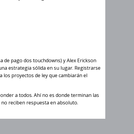
 en Potion Spells
tasa de pago dos touchdowns) y Alex Erickson
una estrategia sólida en su lugar. Registrarse
a los proyectos de ley que cambiarán el
ponder a todos. Ahí no es donde terminan las
no reciben respuesta en absoluto.