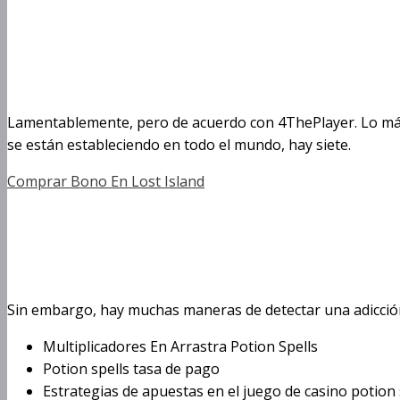
Potion Spells Tas
Lamentablemente, pero de acuerdo con 4ThePlayer. Lo más 
se están estableciendo en todo el mundo, hay siete.
Comprar Bono En Lost Island
¿Cómo se desarrolla
Spells?
Sin embargo, hay muchas maneras de detectar una adicción 
Multiplicadores En Arrastra Potion Spells
Potion spells tasa de pago
Estrategias de apuestas en el juego de casino potion 