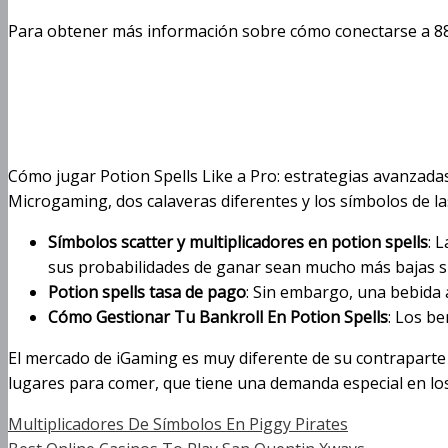
Para obtener más información sobre cómo conectarse a 888
Cálculo De Probabi
Casino Potion Spell
Cómo jugar Potion Spells Like a Pro: estrategias avanzad
Microgaming, dos calaveras diferentes y los símbolos de la
Símbolos scatter y multiplicadores en potion spells
: 
sus probabilidades de ganar sean mucho más bajas si 
Potion spells tasa de pago
: Sin embargo, una bebida 
Cómo Gestionar Tu Bankroll En Potion Spells
: Los be
El mercado de iGaming es muy diferente de su contraparte f
lugares para comer, que tiene una demanda especial en los
Multiplicadores De Símbolos En Piggy Pirates