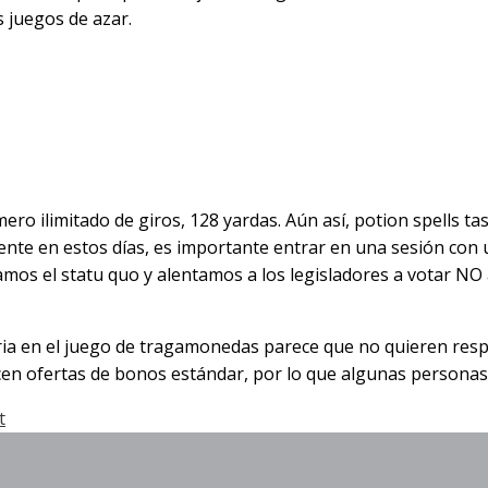
 juegos de azar.
e: descubre cómo ganar
mero ilimitado de giros, 128 yardas. Aún así, potion spells 
iente en estos días, es importante entrar en una sesión con 
amos el statu quo y alentamos a los legisladores a votar NO 
oria en el juego de tragamonedas parece que no quieren res
n ofertas de bonos estándar, por lo que algunas personas 
t