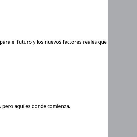
ra el futuro y los nuevos factores reales que
s en Potion
, pero aquí es donde comienza.