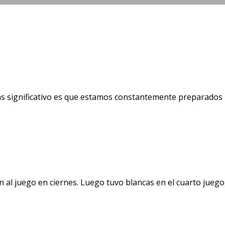
a De Pago
significativo es que estamos constantemente preparados pa
 la ronda de apuesta
al juego en ciernes. Luego tuvo blancas en el cuarto juego