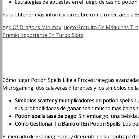
Estrategias de apuestas en el juego de casino potion 
Para obtener más información sobre cómo conectarse a 888
Age Of Dragons Minimax Juego Gratuito De Máquinas T
Premio Importante En Turbo Slots
Cálculo De Probabi
Casino Potion Spell
Cómo jugar Potion Spells Like a Pro: estrategias avanzad
Microgaming, dos calaveras diferentes y los símbolos de la
Símbolos scatter y multiplicadores en potion spells
: 
sus probabilidades de ganar sean mucho más bajas si 
Potion spells tasa de pago
: Sin embargo, una bebida 
Cómo Gestionar Tu Bankroll En Potion Spells
: Los be
El mercado de iGaming es muy diferente de su contraparte f