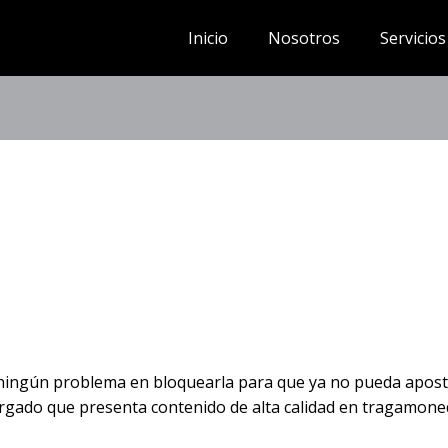
Inicio
Nosotros
Servicios
e Para Jugar
s Libre Para Jugar
ningún problema en bloquearla para que ya no pueda apostar
gado que presenta contenido de alta calidad en tragamoneda