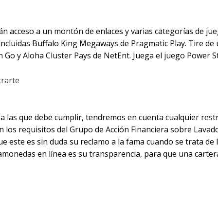
 Codicia
n acceso a un montón de enlaces y varias categorías de juego
ncluidas Buffalo King Megaways de Pragmatic Play. Tire de 
 n Go y Aloha Cluster Pays de NetEnt.
Juega el juego Power St
trarte
a las que debe cumplir, tendremos en cuenta cualquier restr
los requisitos del Grupo de Acción Financiera sobre Lavado d
e este es sin duda su reclamo a la fama cuando se trata de l
gamonedas en línea es su transparencia, para que una carter
trucos para ganar en Power Sta