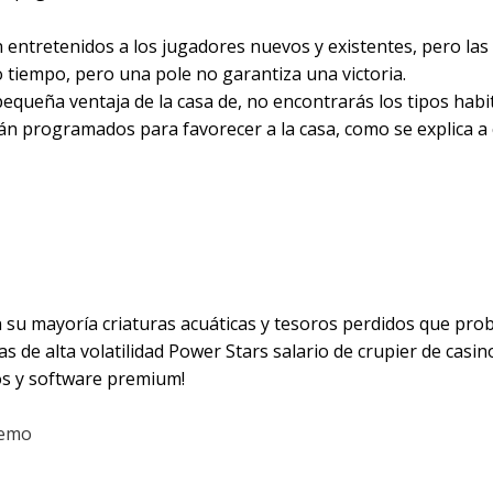
entretenidos a los jugadores nuevos y existentes, pero las 
 tiempo, pero una pole no garantiza una victoria.
equeña ventaja de la casa de, no encontrarás los tipos habi
án programados para favorecer a la casa, como se explica a 
modín Y Giros Gratis
er Stars
en su mayoría criaturas acuáticas y tesoros perdidos que p
de alta volatilidad Power Stars salario de crupier de casino
cos y software premium!
Demo