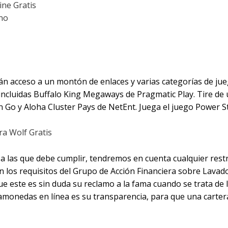
ne Gratis
no
 Codicia
n acceso a un montón de enlaces y varias categorías de juego
ncluidas Buffalo King Megaways de Pragmatic Play. Tire de 
 n Go y Aloha Cluster Pays de NetEnt.
Juega el juego Power St
a Wolf Gratis
a las que debe cumplir, tendremos en cuenta cualquier restr
los requisitos del Grupo de Acción Financiera sobre Lavado d
e este es sin duda su reclamo a la fama cuando se trata de l
gamonedas en línea es su transparencia, para que una carter
trucos para ganar en Power Sta