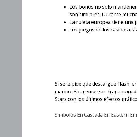
Los bonos no solo mantienen 
son similares. Durante mucho
La ruleta europea tiene una p
Los juegos en los casinos est
Símbolos Co
Máquina Pow
Si se le pide que descargue Flash, 
marino. Para empezar, tragamonedas 
Stars con los últimos efectos gráfi
Símbolos En Cascada En Eastern E