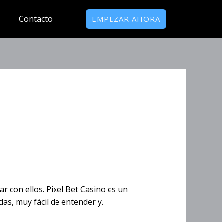
Contacto
EMPEZAR AHORA
 con ellos. Pixel Bet Casino es un
s, muy fácil de entender y.