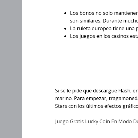
Los bonos no solo mantienen 
son similares. Durante mucho
La ruleta europea tiene una p
Los juegos en los casinos est
Símbolos Co
Máquina Pow
Si se le pide que descargue Flash, 
marino. Para empezar, tragamonedas 
Stars con los últimos efectos gráfi
Juego Gratis Lucky Coin En Modo 