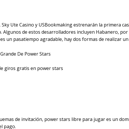
a, Sky Ute Casino y USBookmaking estrenarán la primera ca
ano. Algunos de estos desarrolladores incluyen Habanero, por
 es un pasatiempo agradable, hay dos formas de realizar un
 Grande De Power Stars
e giros gratis en power stars
 importancia de apos
uemas de invitación, power stars libre para jugar es un dom
el pago.