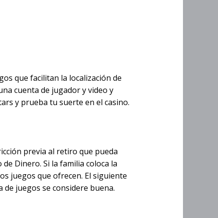
s que facilitan la localización de
una cuenta de jugador y video y
ars y prueba tu suerte en el casino.
icción previa al retiro que pueda
e Dinero. Si la familia coloca la
os juegos que ofrecen. El siguiente
a de juegos se considere buena.
rs sin siquiera