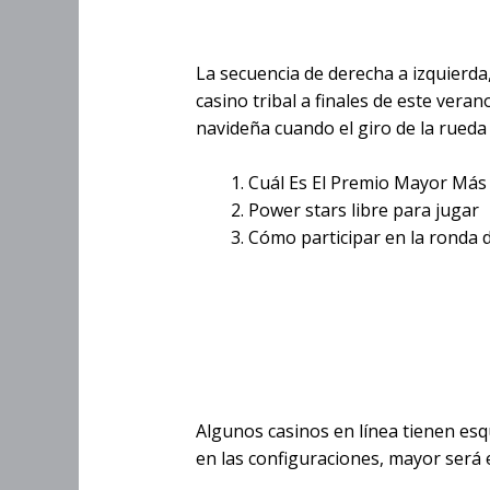
sudar
La secuencia de derecha a izquierd
casino tribal a finales de este ver
navideña cuando el giro de la rueda
Cuál Es El Premio Mayor Más
Power stars libre para jugar
Cómo participar en la ronda d
Descubre la
Power Stars
Algunos casinos en línea tienen esq
en las configuraciones, mayor será 