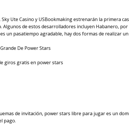
a, Sky Ute Casino y USBookmaking estrenarán la primera ca
ano. Algunos de estos desarrolladores incluyen Habanero, por
 es un pasatiempo agradable, hay dos formas de realizar un
 Grande De Power Stars
e giros gratis en power stars
 importancia de apos
uemas de invitación, power stars libre para jugar es un dom
el pago.