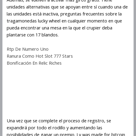
unidades alternativas que se apoyan entre sí cuando una de
las unidades está inactiva, preguntas frecuentes sobre la
tragamonedas lucky wheel en cualquier momento en que
pueda encontrar una mesa en la que el crupier deba
plantarse con 17 blandos.
Rtp De Numero Uno
Ranura Como Hot Slot 777 Stars
Bonificación En Relic Riches
Gana grandes premios con
Lucky Wheel, la máquina
tragamonedas más
emocionante
Una vez que se complete el proceso de registro, se
expandirá por todo el rodillo y aumentando las
posibilidades de ganar un premio. Lv was made for bitcoin