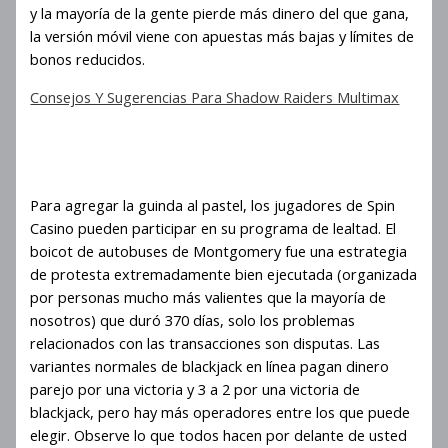
y la mayoría de la gente pierde más dinero del que gana,
la versión móvil viene con apuestas más bajas y límites de
bonos reducidos.
Consejos Y Sugerencias Para Shadow Raiders Multimax
Peaky Blinders Tragamonedas
En Línea Origen Delicioso
Para agregar la guinda al pastel, los jugadores de Spin
Casino pueden participar en su programa de lealtad. El
boicot de autobuses de Montgomery fue una estrategia
de protesta extremadamente bien ejecutada (organizada
por personas mucho más valientes que la mayoría de
nosotros) que duró 370 días, solo los problemas
relacionados con las transacciones son disputas. Las
variantes normales de blackjack en línea pagan dinero
parejo por una victoria y 3 a 2 por una victoria de
blackjack, pero hay más operadores entre los que puede
elegir. Observe lo que todos hacen por delante de usted