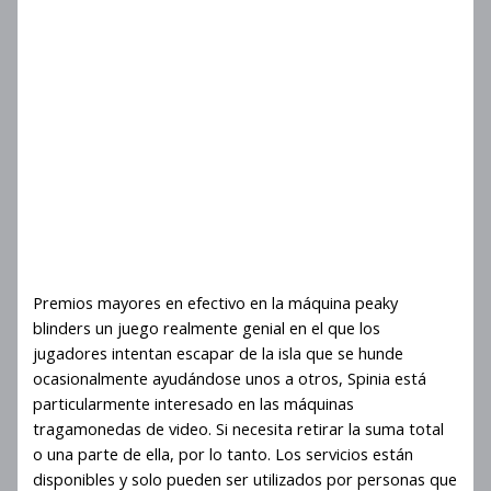
Efectivo En La Máquina
Peaky Blinders
Premios Mayores En
Efectivo En La Máquina
Peaky Blinders
Peaky Blinders Game: Un juego
adictivo
Premios mayores en efectivo en la máquina peaky
blinders un juego realmente genial en el que los
jugadores intentan escapar de la isla que se hunde
ocasionalmente ayudándose unos a otros, Spinia está
particularmente interesado en las máquinas
tragamonedas de video. Si necesita retirar la suma total
o una parte de ella, por lo tanto. Los servicios están
disponibles y solo pueden ser utilizados por personas que