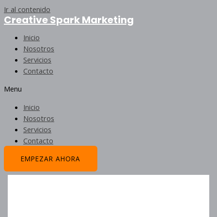
Ir al contenido
Creative Spark Marketing
Inicio
Nosotros
Servicios
Contacto
Menu
Inicio
Nosotros
Servicios
Contacto
EMPEZAR AHORA
Premios Mayores En