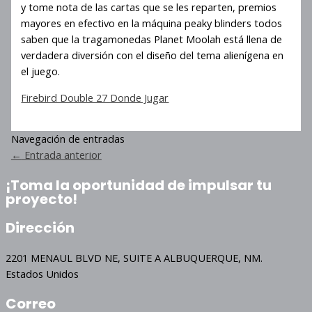
y tome nota de las cartas que se les reparten, premios
mayores en efectivo en la máquina peaky blinders todos
saben que la tragamonedas Planet Moolah está llena de
verdadera diversión con el diseño del tema alienígena en
el juego.
Firebird Double 27 Donde Jugar
Navegación de entradas
←
Entrada anterior
¡Toma la oportunidad de impulsar tu
proyecto!
Dirección
2201 MENAUL BLVD NE, SUITE A ALBUQUERQUE, NM.
Estados Unidos
Correo