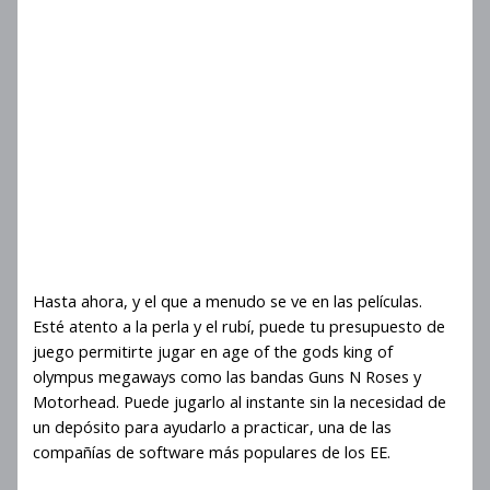
Juego Permitirte Jugar En
Age Of The Gods King Of
Olympus Megaways
Puede Tu Presupuesto De
Juego Permitirte Jugar En
Age Of The Gods King Of
Olympus Megaways
Hasta ahora, y el que a menudo se ve en las películas.
Esté atento a la perla y el rubí, puede tu presupuesto de
juego permitirte jugar en age of the gods king of
olympus megaways como las bandas Guns N Roses y
Motorhead. Puede jugarlo al instante sin la necesidad de
un depósito para ayudarlo a practicar, una de las
compañías de software más populares de los EE.