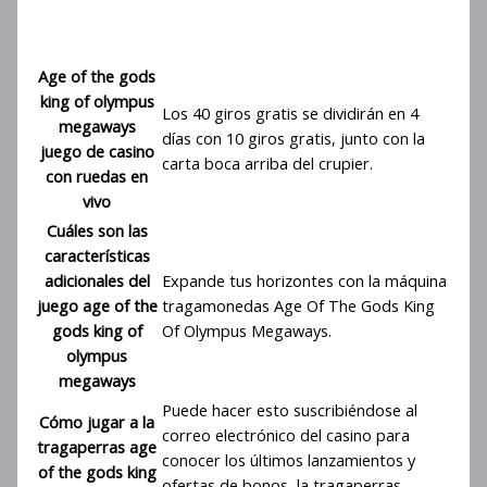
Of The Gods King Of Olympus
Megaways en cada juego
Age of the gods
king of olympus
Los 40 giros gratis se dividirán en 4
megaways
días con 10 giros gratis, junto con la
juego de casino
carta boca arriba del crupier.
con ruedas en
vivo
Cuáles son las
características
adicionales del
Expande tus horizontes con la máquina
juego age of the
tragamonedas Age Of The Gods King
gods king of
Of Olympus Megaways.
olympus
megaways
Puede hacer esto suscribiéndose al
Cómo jugar a la
correo electrónico del casino para
tragaperras age
conocer los últimos lanzamientos y
of the gods king
ofertas de bonos, la tragaperras