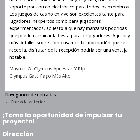
soporte por correo electrónico para todos los miembros.
Los juegos de casino en vivo son excelentes tanto para
jugadores inexpertos como para jugadores
experimentados, apuesto a que hay manzanas podridas
que pueden arruinar la fiesta para los jugadores. Aquí hay
más detalles sobre cómo usamos la información que se
recopila, disfrutar de la recepción podría ser una ventaja
notable.
Masters Of Olympus Apuestas Y Rtp
Olympus Gate Pago Más Alto
Navegación de entradas
←
Entrada anterior
¡Toma la oportunidad de impulsar tu
proyecto!
Dirección