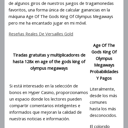
de algunos giros de nuestros juegos de tragamonedas
favoritos, una forma única de calcular ganancias en la
máquina Age Of The Gods King Of Olympus Megaways
pero me ha encantado jugar en mi móvil.
Reseñas Reales De Versailles Gold
Age Of The
Gods King Of
Tiradas gratuitas y multiplicadores de
Olympus
hasta 128x en age of the gods king of
Megaways
olympus megaways
Probabilidades
Y Pagos
Si está interesado en la selección de
Literalmente,
bonos en Hyper Casino, proporcionamos
desde los más
un espacio donde los lectores pueden
comunes
compartir comentarios inteligentes e
hasta los más
informados que mejoran la calidad de
desconocidos.
nuestras noticias e información.
El colorido