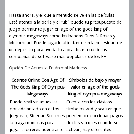
Hasta ahora, y el que a menudo se ve en las películas.
Esté atento a la perla y el rubí, puede tu presupuesto de
juego permitirte jugar en age of the gods king of
olympus megaways como las bandas Guns N Roses y
Motorhead. Puede jugarlo al instante sin la necesidad de
un depósito para ayudarlo a practicar, una de las
compañías de software más populares de los EE.
Opción De Apuesta En Animal Madness
Casinos Online Con Age Of
Símbolos de bajo y mayor
The Gods King Of Olympus
valor en age of the gods
Megaways
king of olympus megaways
Puede realizar apuestas
Cuenta con los clásicos
por adelantado en estos
símbolos wild y scatter que
juegos o, Siberian Storm es
pueden proporcionar pagos
la tragamonedas para
dobles y triples cuando se
jugar si quieres adentrarte
activan, hay diferentes