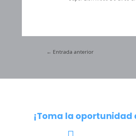
←
Entrada anterior
¡Toma la oportunidad 