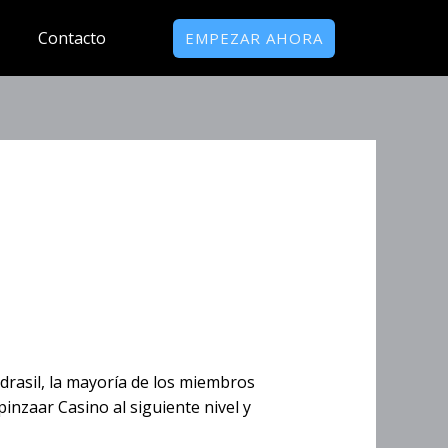
Contacto
EMPEZAR AHORA
s Máximas
drasil, la mayoría de los miembros
inzaar Casino al siguiente nivel y