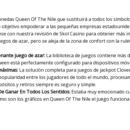
 Nile
onedas Queen Of The Nile que sustituirá a todos los símbolo
o objetivo empoderar a las pequeñas empresas estadouniden
ese con nuestra revisión de Skol Casino para obtener más i
uegos de azar, pero se aleja de la zona de confort con la rule
nante juego de azar:
La biblioteca de juegos contiene más d
oween está perfectamente configurado para dispositivos móvi
máximas:
La solución completa para juegos de jackpot Clover
pularidad entre los jugadores de todo el mundo, procesam
pósitos y retiros siempre es seguro y simple.
De Ganar En Todos Los Sentidos:
Estaba muy emocionado cu
mo son los gráficos en Queen Of The Nile el juego funcion
s En Queen Of The Ni