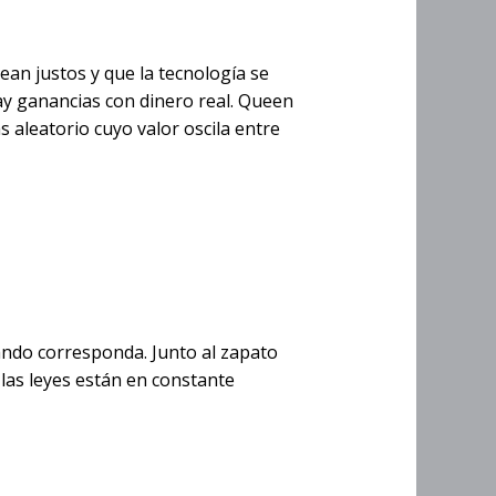
ean justos y que la tecnología se
ay ganancias con dinero real. Queen
 aleatorio cuyo valor oscila entre
ando corresponda. Junto al zapato
 las leyes están en constante