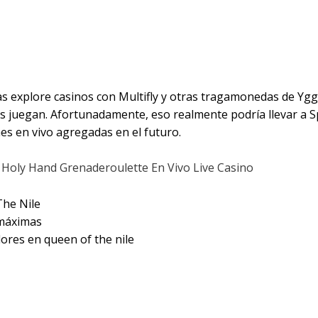
The Nile Ganancia
s explore casinos con Multifly y otras tragamonedas de Ygg
ras juegan. Afortunadamente, eso realmente podría llevar a Sp
s en vivo agregadas en el futuro.
 Holy Hand Grenaderoulette En Vivo Live Casino
The Nile
 máximas
dores en queen of the nile
Dispersión Y Multipl