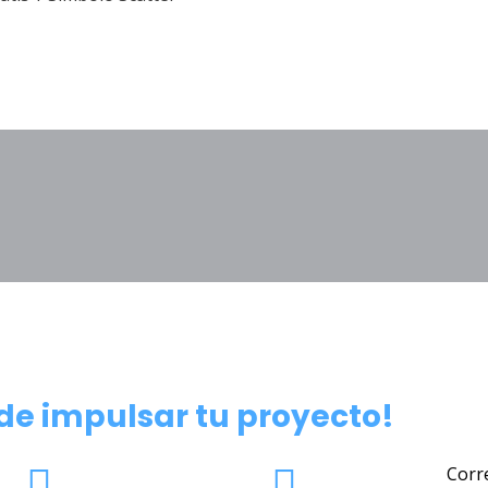
de impulsar tu proyecto!
Corr