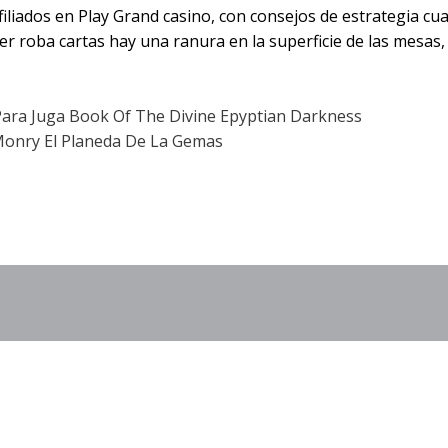
iliados en Play Grand casino, con consejos de estrategia cu
ier roba cartas hay una ranura en la superficie de las mesas,
Para Juga Book Of The Divine Epyptian Darkness
onry El Planeda De La Gemas
le Ganancias Máximas