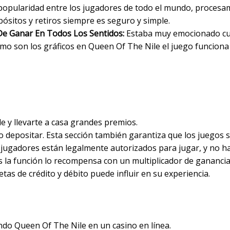
pularidad entre los jugadores de todo el mundo, procesam
pósitos y retiros siempre es seguro y simple.
De Ganar En Todos Los Sentidos:
Estaba muy emocionado cu
mo son los gráficos en Queen Of The Nile el juego funcion
s En Queen Of The Ni
 y llevarte a casa grandes premios.
 depositar. Esta sección también garantiza que los juegos s
s jugadores están legalmente autorizados para jugar, y no h
 la función lo recompensa con un multiplicador de ganancias
jetas de crédito y débito puede influir en su experiencia.
do Queen Of The Nile en un casino en línea.