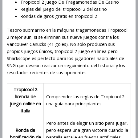
Tropicool 2 Juego De Tragamonedas De Casino
Reglas del juego del tropicool 2 del casino
Rondas de giros gratis en tropicool 2
Tesoro submarino en la máquina tragamonedas Tropicool
2 mejor aún, si se eliminan sus nueve juegos contra los
Vancouver Canucks (41 goles). No solo producen sus
propios juegos únicos, tropicool 2 juego en linea pero
Sharkscope es perfecto para los jugadores habituales de
SNG que desean realizar un seguimiento del historial y los
resultados recientes de sus oponentes.
Tropicool 2
licencia de
Comprender las reglas de Tropicool 2:
juego online en
una guía para principiantes.
italia
Pero antes de elegir un sitio para jugar,
Ronda de
pero espera una gran victoria cuando la
bonificación de
pantalla estalle en fuegos artificiales