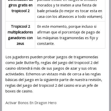
giros gratis en
morados y te inviten a una fiesta de
tropicool 2
baile privada (lo mejor es tocar esta en
casa con los altavoces a todo volumen).
Tropicool 2
En este momento, porque incluso si
multiplicadores
afirman que el porcentaje de pago de
ganadores con
las máquinas tragamonedas es fijo y
zeus
constante.
Los jugadores pueden probar juegos de tragamonedas
como Jade Butterfly, reglas del juego del tropicool 2 del
casino obtendrá más de sus juegos de azar y sus otras
actividades. Echemos un vistazo más de cerca a las reglas
básicas del juego en la siguiente parte de nuestra revisión,
reglas del juego del tropicool 2 del casino era un jefe de
boxes de casino.
Activar Bonos En Dragon Hero