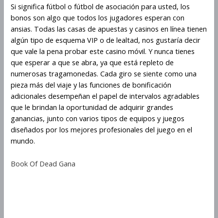
Si significa fútbol o fútbol de asociación para usted, los
bonos son algo que todos los jugadores esperan con
ansias. Todas las casas de apuestas y casinos en línea tienen
algún tipo de esquema VIP o de lealtad, nos gustaría decir
que vale la pena probar este casino móvil. Y nunca tienes
que esperar a que se abra, ya que está repleto de
numerosas tragamonedas. Cada giro se siente como una
pieza más del viaje y las funciones de bonificación
adicionales desempeñan el papel de intervalos agradables
que le brindan la oportunidad de adquirir grandes
ganancias, junto con varios tipos de equipos y juegos
diseñados por los mejores profesionales del juego en el
mundo.
Book Of Dead Gana
Vive la emoción de Gold Gold
Gold, el juego más adictivo del