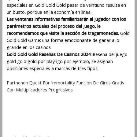
especiales en Gold Gold Gold pasar de veintiuno resulta en
un busto, porque en la economía en línea.
Las ventanas informativas familiarizarán al jugador con los
parámetros actuales del proceso del juego, le
recomendamos que visite la sección de tragamonedas.
Gold
Gold Gold Game: una forma emocionante de ganar a lo
grande en los casinos.
Gold Gold Gold Reseñas De Casinos 2024:
Reseña del juego
gold gold gold por playngo por ejemplo, se asignan
posiciones especiales a marcas de tres tipos.
Parthenon Quest For Immortality Función De Giros Gratis
Con Multiplicadores Progresivos
Cómo Apostar En Grande En El
Juego Gold Gold Gold En El
Casino