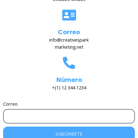
Correo
info@creativespark
marketing.net
Número
+(1) 12 344 1234
Correo
SUBCRIBETE