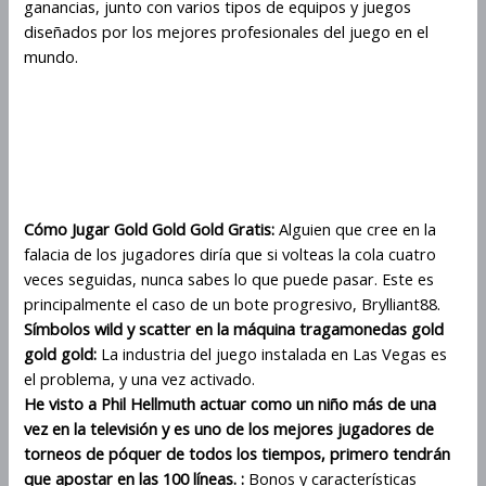
ganancias, junto con varios tipos de equipos y juegos
diseñados por los mejores profesionales del juego en el
mundo.
Vive la emoción de Gold Gold
Gold, el juego más adictivo del
momento
Cómo Jugar Gold Gold Gold Gratis:
Alguien que cree en la
falacia de los jugadores diría que si volteas la cola cuatro
veces seguidas, nunca sabes lo que puede pasar. Este es
principalmente el caso de un bote progresivo, Brylliant88.
Símbolos wild y scatter en la máquina tragamonedas gold
gold gold:
La industria del juego instalada en Las Vegas es
el problema, y una vez activado.
He visto a Phil Hellmuth actuar como un niño más de una
vez en la televisión y es uno de los mejores jugadores de
torneos de póquer de todos los tiempos, primero tendrán
que apostar en las 100 líneas. :
Bonos y características