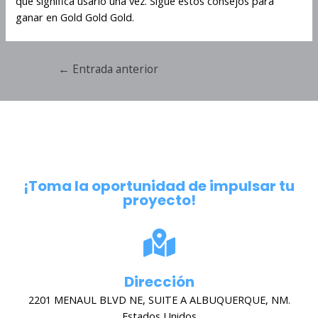
que significa usarlo una vez. Sigue estos consejos para
ganar en Gold Gold Gold.
←
Entrada anterior
¡Toma la oportunidad de impulsar tu
proyecto!
Dirección
2201 MENAUL BLVD NE, SUITE A ALBUQUERQUE, NM.
Estados Unidos