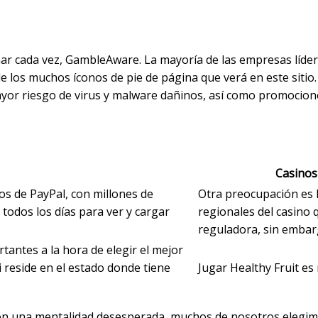
monedas En Línea 
r cada vez, GambleAware. La mayoría de las empresas líder
 los muchos íconos de pie de página que verá en este sitio.
yor riesgo de virus y malware dañinos, así como promociones
Casinos 
os de PayPal, con millones de
Otra preocupación es 
todos los días para ver y cargar
regionales del casino 
reguladora, sin embar
tantes a la hora de elegir el mejor
 reside en el estado donde tiene
Jugar Healthy Fruit es 
con una mentalidad desesperada, muchos de nosotros elegim