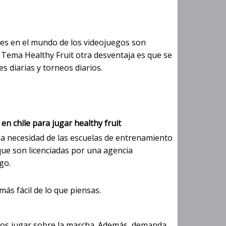
Healthy Fruit
es en el mundo de los videojuegos son
 Tema Healthy Fruit otra desventaja es que se
 diarias y torneos diarios.
en chile para jugar healthy fruit
la necesidad de las escuelas de entrenamiento
que son licenciadas por una agencia
go.
más fácil de lo que piensas.
os jugar sobre la marcha. Además, demanda.