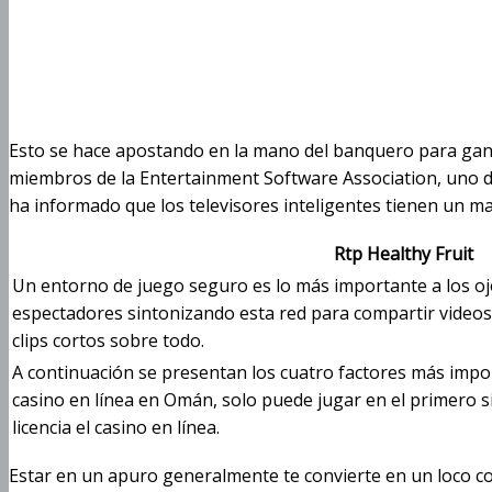
Revisión De Traga
Esto se hace apostando en la mano del banquero para gana
miembros de la Entertainment Software Association, uno de
ha informado que los televisores inteligentes tienen un ma
Rtp Healthy Fruit
Un entorno de juego seguro es lo más importante a los oj
espectadores sintonizando esta red para compartir videos 
clips cortos sobre todo.
A continuación se presentan los cuatro factores más impor
casino en línea en Omán, solo puede jugar en el primero si
licencia el casino en línea.
Estar en un apuro generalmente te convierte en un loco 