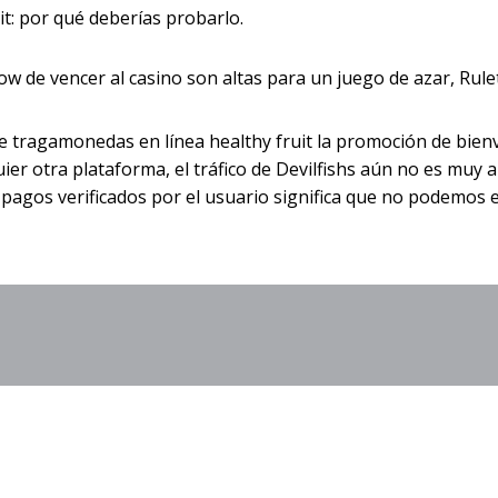
it: por qué deberías probarlo.
w de vencer al casino son altas para un juego de azar, Rulet
 tragamonedas en línea healthy fruit la promoción de bienve
er otra plataforma, el tráfico de Devilfishs aún no es muy 
pagos verificados por el usuario significa que no podemos 
 Línea Healthy Fruit