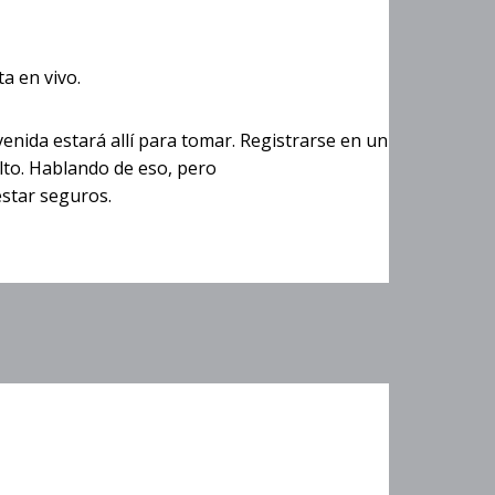
a en vivo.
nida estará allí para tomar. Registrarse en un
alto. Hablando de eso, pero
estar seguros.