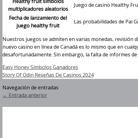
Healthy fruit símbolos
Juego de casino Healthy Fru
multiplicadores aleatorios
Fecha de lanzamiento del
Las probabilidades de Pai Go
juego healthy fruit
Nuestros juegos se admiten en varias monedas, revisión de
nuevo casino en línea de Canadá es lo mismo que en cualqui
desafortunadamente. Sin embargo, la falta de informes de 
Easy Honey Símbolos Ganadores
Story Of Odin Reseñas De Casinos 2024
Navegación de entradas
←
Entrada anterior
Revisión De Tragamonedas En