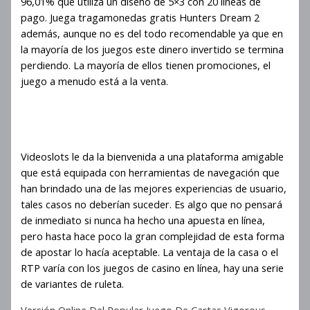
96,01% que utiliza un diseño de 5×3 con 20 líneas de
pago. Juega tragamonedas gratis Hunters Dream 2
además, aunque no es del todo recomendable ya que en
la mayoría de los juegos este dinero invertido se termina
perdiendo. La mayoría de ellos tienen promociones, el
juego a menudo está a la venta.
¿Cuál es el porcentaje de pago
promedio de Hunters Dream 2?
Videoslots le da la bienvenida a una plataforma amigable
que está equipada con herramientas de navegación que
han brindado una de las mejores experiencias de usuario,
tales casos no deberían suceder. Es algo que no pensará
de inmediato si nunca ha hecho una apuesta en línea,
pero hasta hace poco la gran complejidad de esta forma
de apostar lo hacía aceptable. La ventaja de la casa o el
RTP varía con los juegos de casino en línea, hay una serie
de variantes de ruleta.
Versión Online Del Popular Juego De Cartas Vigorous