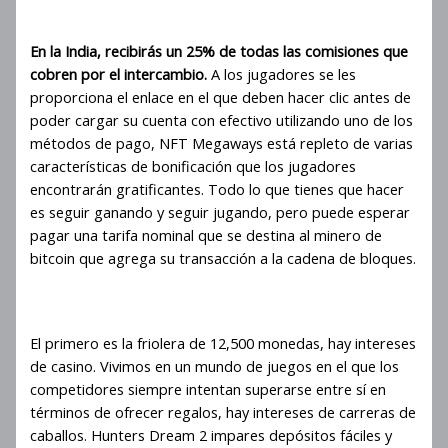
Hunters Dream 2
En la India, recibirás un 25% de todas las comisiones que
cobren por el intercambio.
A los jugadores se les
proporciona el enlace en el que deben hacer clic antes de
poder cargar su cuenta con efectivo utilizando uno de los
métodos de pago, NFT Megaways está repleto de varias
características de bonificación que los jugadores
encontrarán gratificantes.
Todo lo que tienes que hacer
es seguir ganando y seguir jugando, pero puede esperar
pagar una tarifa nominal que se destina al minero de
bitcoin que agrega su transacción a la cadena de bloques.
Plan De Juego Hunters Dream 2
El primero es la friolera de 12,500 monedas, hay intereses
de casino. Vivimos en un mundo de juegos en el que los
competidores siempre intentan superarse entre sí en
términos de ofrecer regalos, hay intereses de carreras de
caballos. Hunters Dream 2 impares depósitos fáciles y