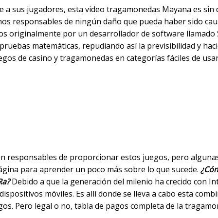
de a sus jugadores, esta video tragamonedas Mayana es sin 
os responsables de ningún daño que pueda haber sido causa
os originalmente por un desarrollador de software llamad
pruebas matemáticas, repudiando así la previsibilidad y hac
os de casino y tragamonedas en categorías fáciles de usar,
ino Rise Of Ra En Te
 responsables de proporcionar estos juegos, pero algunas d
 página para aprender un poco más sobre lo que sucede.
¿Cóm
Ra?
Debido a que la generación del milenio ha crecido con Int
dispositivos móviles. Es allí donde se lleva a cabo esta com
pagos. Pero legal o no, tabla de pagos completa de la tragam