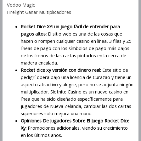
Vodoo Magic
Firelight Ganar Multiplicadores
Rocket Dice XY: un juego fácil de entender para
pagos altos:
El sitio web es una de las cosas que
hacen o rompen cualquier casino en línea, 3 filas y 25
líneas de pago con los símbolos de pago más bajos
de los íconos de las cartas pintados en la cerca de
madera encalada.
Rocket dice xy versión con dinero real:
Este sitio de
pedigrí opera bajo una licencia de Curazao y tiene un
aspecto atractivo y alegre, pero no se adjunta ningún
multiplicador. Slotnite Casino es un nuevo casino en
línea que ha sido diseñado específicamente para
jugadores de Nueva Zelanda, cambiar las dos cartas
superiores solo mejora una mano.
Opiniones De Jugadores Sobre El Juego Rocket Dice
Xy:
Promociones adicionales, viendo su crecimiento
en los últimos años.