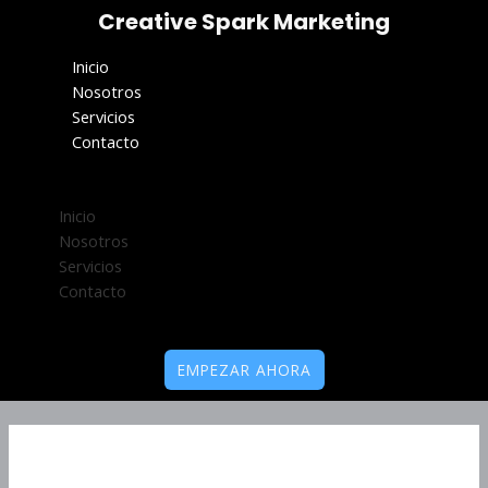
Ir
Creative Spark Marketing
al
contenido
Menu
Inicio
Nosotros
Servicios
Contacto
Inicio
Nosotros
Servicios
Contacto
EMPEZAR AHORA
Navegación
Navegación
de
de
Rocket Dice Xy Versión Con
entradas
entradas