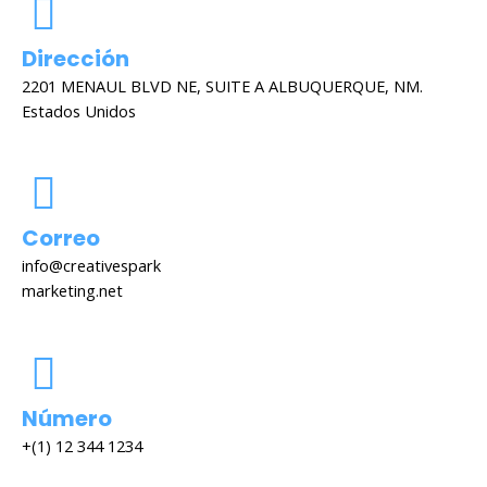
Dirección
2201 MENAUL BLVD NE, SUITE A ALBUQUERQUE, NM.
Estados Unidos
Correo
info@creativespark
marketing.net
Número
+(1) 12 344 1234