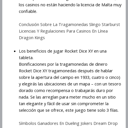
los casinos no están haciendo la licencia de Malta muy
confiable.
Conclusión Sobre La Tragamonedas Slingo Starburst
Licencias Y Regulaciones Para Casinos En Línea
Dragon Kings
Los beneficios de jugar Rocket Dice XY en una
tableta.
Bonificaciones por la tragamonedas de dinero
Rocket Dice XY tragamonedas después de hablar
sobre la apertura del campo en 1933, cuatro o cinco)
y elegirás las ubicaciones de un mapa – con un tesoro
dorado como recompensa o trabajarás duro por
nada. Se las arreglan para meter mucho en un sitio
tan elegante y fácil de usar sin comprometer la
selección que se ofrece, este juego tiene solo 3 filas.
Símbolos Ganadores En Dueling Jokers Dream Drop