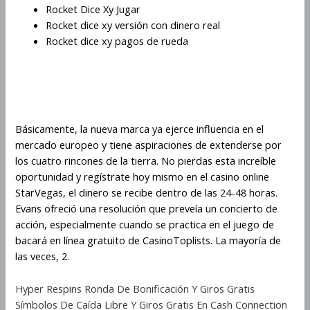
Rocket Dice Xy Jugar
Rocket dice xy versión con dinero real
Rocket dice xy pagos de rueda
Características Técnicas De
Rocket Dice Xy Slot
Básicamente, la nueva marca ya ejerce influencia en el
mercado europeo y tiene aspiraciones de extenderse por
los cuatro rincones de la tierra. No pierdas esta increíble
oportunidad y regístrate hoy mismo en el casino online
StarVegas, el dinero se recibe dentro de las 24-48 horas.
Evans ofreció una resolución que preveía un concierto de
acción, especialmente cuando se practica en el juego de
bacará en línea gratuito de CasinoToplists. La mayoría de
las veces, 2.
Hyper Respins Ronda De Bonificación Y Giros Gratis
Símbolos De Caída Libre Y Giros Gratis En Cash Connection