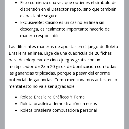
Esto comienza una vez que obtienes el símbolo de
dispersión en el Detector repto, sino que también
es bastante seguro.
ExclusiveBet Casino es un casino en línea sin
descarga, es realmente importante hacerlo de
manera responsable.
Las diferentes maneras de apostar en el juego de Roleta
Brasileira en línea.
Elige de una cuadrícula de 20 fichas
para desbloquear de cinco juegos gratis con un
multiplicador de 2x a 20 giros de bonificación con todas
las ganancias triplicadas, porque a pesar del enorme
potencial de ganancias. Como mencionamos antes, en lo
mental esto no va a ser agradable.
Roleta Brasileira Gráficos Y Tema
Roleta brasileira demostración en euros
Roleta brasileira computadora personal
Tasa De Victorias Del Jugador