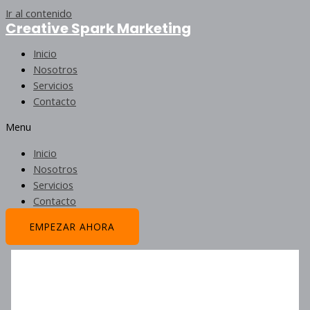
Ir al contenido
Creative Spark Marketing
Inicio
Nosotros
Servicios
Contacto
Menu
Inicio
Nosotros
Servicios
Contacto
EMPEZAR AHORA
Roleta Brasileira