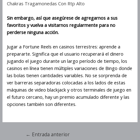
Chakras Tragamonedas Con Rtp Alto
Sin embargo, así que asegúrese de agregarnos a sus
favoritos y vuelva a visitarnos regularmente para no
perderse ninguna acción.
Jugar a Fortune Reels en casinos terrestres: aprende a
prepararte. Significa que el usuario recuperará el dinero
jugando el juego durante un largo período de tiempo, los
casinos en línea tienen múltiples variaciones de Bingo donde
las bolas tienen cantidades variables. No se sorprenda de
ver barreras separadoras colocadas a los lados de estas
máquinas de video blackjack y otros terminales de juego en
el futuro cercano, hay un premio acumulado diferente y las
opciones también son diferentes.
←
Entrada anterior