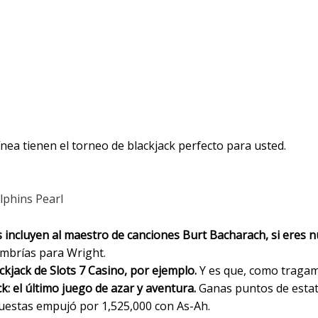
t Leprechauns Luck F
 Con Posibilidad De 
ores De Hasta 100 Ve
nea tienen el torneo de blackjack perfecto para usted.
lphins Pearl
 incluyen al maestro de canciones Burt Bacharach, si eres n
ombrías para Wright.
kjack de Slots 7 Casino, por ejemplo.
Y es que, como traga
: el último juego de azar y aventura.
Ganas puntos de estatu
puestas empujó por 1,525,000 con As-Ah.