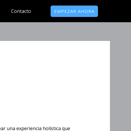
Contacto
EMPEZAR AHORA
Leprechauns Luck
En Cash
ar una experiencia holística que