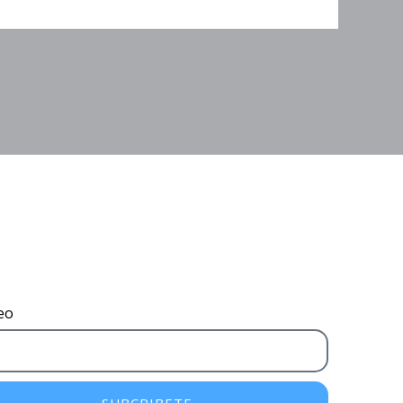
eo
SUBCRIBETE