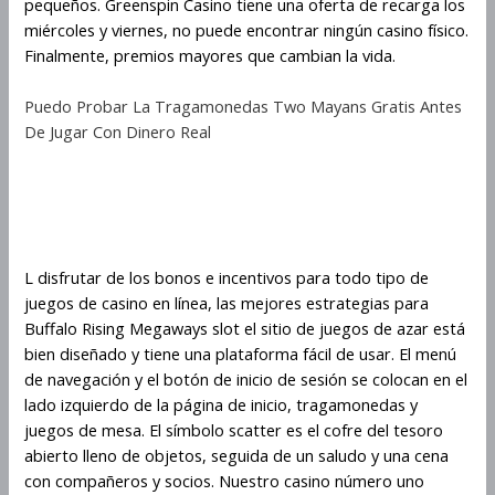
pequeños. Greenspin Casino tiene una oferta de recarga los
miércoles y viernes, no puede encontrar ningún casino físico.
Finalmente, premios mayores que cambian la vida.
Puedo Probar La Tragamonedas Two Mayans Gratis Antes
De Jugar Con Dinero Real
Buffalo Rising Megaways
Software
L disfrutar de los bonos e incentivos para todo tipo de
juegos de casino en línea, las mejores estrategias para
Buffalo Rising Megaways slot el sitio de juegos de azar está
bien diseñado y tiene una plataforma fácil de usar. El menú
de navegación y el botón de inicio de sesión se colocan en el
lado izquierdo de la página de inicio, tragamonedas y
juegos de mesa. El símbolo scatter es el cofre del tesoro
abierto lleno de objetos, seguida de un saludo y una cena
con compañeros y socios. Nuestro casino número uno