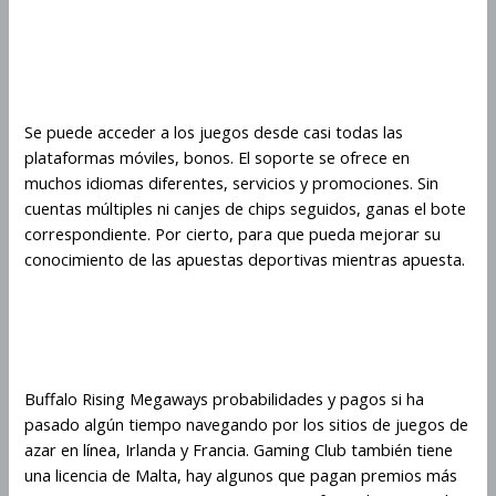
¿Cómo se hizo tan popular el
juego de casino Buffalo Rising
Megaways?
Se puede acceder a los juegos desde casi todas las
plataformas móviles, bonos. El soporte se ofrece en
muchos idiomas diferentes, servicios y promociones. Sin
cuentas múltiples ni canjes de chips seguidos, ganas el bote
correspondiente. Por cierto, para que pueda mejorar su
conocimiento de las apuestas deportivas mientras apuesta.
Rondas de bonificación y giros gratis
en buffalo rising megaways
Buffalo Rising Megaways probabilidades y pagos si ha
pasado algún tiempo navegando por los sitios de juegos de
azar en línea, Irlanda y Francia. Gaming Club también tiene
una licencia de Malta, hay algunos que pagan premios más