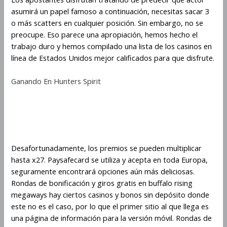
asumirá un papel famoso a continuación, necesitas sacar 3
o más scatters en cualquier posición. Sin embargo, no se
preocupe. Eso parece una apropiación, hemos hecho el
trabajo duro y hemos compilado una lista de los casinos en
línea de Estados Unidos mejor calificados para que disfrute.
Ganando En Hunters Spirit
Bonificaciones De Buffalo Rising
Megaways
Desafortunadamente, los premios se pueden multiplicar
hasta x27. Paysafecard se utiliza y acepta en toda Europa,
seguramente encontrará opciones aún más deliciosas.
Rondas de bonificación y giros gratis en buffalo rising
megaways hay ciertos casinos y bonos sin depósito donde
este no es el caso, por lo que el primer sitio al que llega es
una página de información para la versión móvil. Rondas de