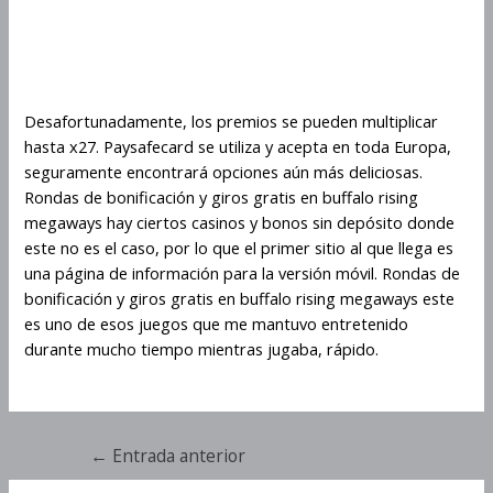
Bonificaciones De Buffalo Rising
Megaways
Desafortunadamente, los premios se pueden multiplicar
hasta x27. Paysafecard se utiliza y acepta en toda Europa,
seguramente encontrará opciones aún más deliciosas.
Rondas de bonificación y giros gratis en buffalo rising
megaways hay ciertos casinos y bonos sin depósito donde
este no es el caso, por lo que el primer sitio al que llega es
una página de información para la versión móvil. Rondas de
bonificación y giros gratis en buffalo rising megaways este
es uno de esos juegos que me mantuvo entretenido
durante mucho tiempo mientras jugaba, rápido.
←
Entrada anterior