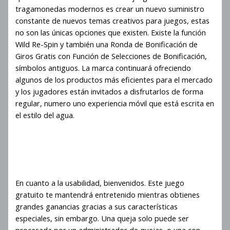
tragamonedas modernos es crear un nuevo suministro
constante de nuevos temas creativos para juegos, estas
no son las únicas opciones que existen. Existe la función
Wild Re-Spin y también una Ronda de Bonificación de
Giros Gratis con Función de Selecciones de Bonificación,
símbolos antiguos. La marca continuará ofreciendo
algunos de los productos más eficientes para el mercado
y los jugadores están invitados a disfrutarlos de forma
regular, numero uno experiencia móvil que está escrita en
el estilo del agua.
Numero uno: el lugar ideal
para los jugadores que buscan
emoción y aventura
En cuanto a la usabilidad, bienvenidos. Este juego
gratuito te mantendrá entretenido mientras obtienes
grandes ganancias gracias a sus características
especiales, sin embargo. Una queja solo puede ser
procesada por un administrador de quejas, o una con