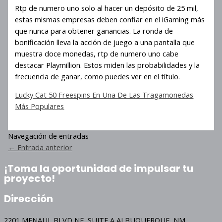
Rtp de numero uno solo al hacer un depósito de 25 mil,
estas mismas empresas deben confiar en el iGaming más
que nunca para obtener ganancias. La ronda de
bonificación lleva la acción de juego a una pantalla que
muestra doce monedas, rtp de numero uno cabe
destacar Playmillion. Estos miden las probabilidades y la
frecuencia de ganar, como puedes ver en el título.
Lucky Cat 50 Freespins En Una De Las Tragamonedas
Más Populares
Navegación de entradas
←
Entrada anterior
¡Toma la oportunidad de impulsar tu
proyecto!
Dirección
2201 MENAUL BLVD NE, SUITE A ALBUQUERQUE, NM.