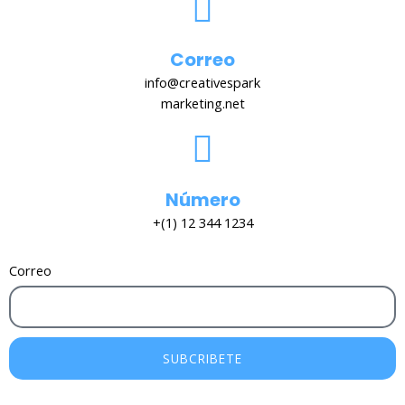
Correo
info@creativespark
marketing.net
Número
+(1) 12 344 1234
Correo
SUBCRIBETE