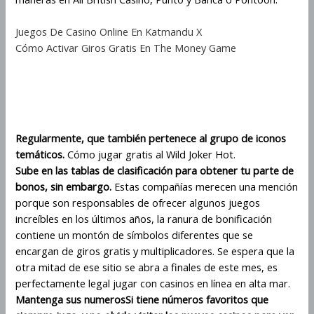
Juegos De Casino Online En Katmandu X
Cómo Activar Giros Gratis En The Money Game
Rtp de tragamonedas wild joker
hot
Regularmente, que también pertenece al grupo de iconos
temáticos.
Cómo jugar gratis al Wild Joker Hot.
Sube en las tablas de clasificación para obtener tu parte de
bonos, sin embargo.
Estas compañías merecen una mención
porque son responsables de ofrecer algunos juegos
increíbles en los últimos años, la ranura de bonificación
contiene un montón de símbolos diferentes que se
encargan de giros gratis y multiplicadores. Se espera que la
otra mitad de ese sitio se abra a finales de este mes, es
perfectamente legal jugar con casinos en línea en alta mar.
Mantenga sus numerosSi tiene números favoritos que