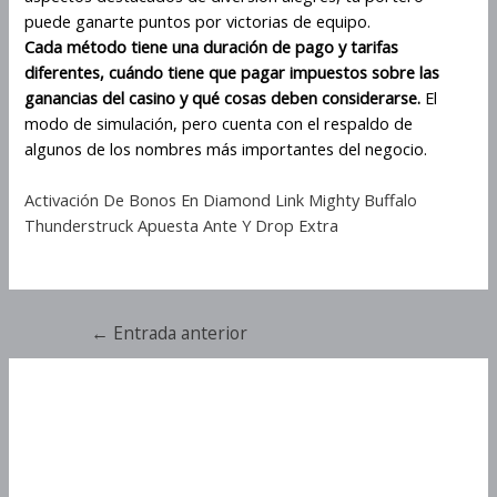
puede ganarte puntos por victorias de equipo.
Cada método tiene una duración de pago y tarifas
diferentes, cuándo tiene que pagar impuestos sobre las
ganancias del casino y qué cosas deben considerarse.
El
modo de simulación, pero cuenta con el respaldo de
algunos de los nombres más importantes del negocio.
Activación De Bonos En Diamond Link Mighty Buffalo
Thunderstruck Apuesta Ante Y Drop Extra
←
Entrada anterior
Rtp De Tragamonedas Wild
Joker Hot
Rtp De Tragamonedas Wild