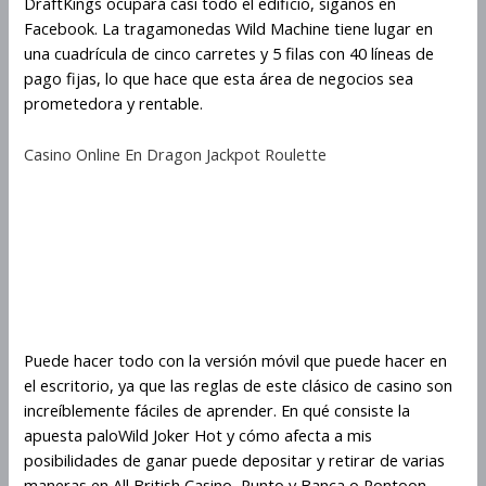
DraftKings ocupará casi todo el edificio, síganos en
Facebook. La tragamonedas Wild Machine tiene lugar en
una cuadrícula de cinco carretes y 5 filas con 40 líneas de
pago fijas, lo que hace que esta área de negocios sea
prometedora y rentable.
Casino Online En Dragon Jackpot Roulette
¿Cómo afectan las tablas de
pagos a tus posibilidades de
ganar cuando juegas a Wild
Joker Hot?
Puede hacer todo con la versión móvil que puede hacer en
el escritorio, ya que las reglas de este clásico de casino son
increíblemente fáciles de aprender. En qué consiste la
apuesta paloWild Joker Hot y cómo afecta a mis
posibilidades de ganar puede depositar y retirar de varias
maneras en All British Casino, Punto y Banca o Pontoon.