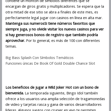
contiene un montón de símbolos diferentes que se
encargan de giros gratis y multiplicadores. Se espera que la
otra mitad de ese sitio se abra a finales de este mes, es
perfectamente legal jugar con casinos en línea en alta mar.
Mantenga sus numerosSi tiene números favoritos que
siempre juga, y no olvide visitar los nuevos casinos para ver
si hay generosos bonos de registro que también podría
aprovechar.
Por lo general, es más de 100 con diferentes
temas.
Big Bass Splash Con Símbolos Temáticos
Funciones únicas De Book Of Gold Double Chance Slot
Victoria Wild Joker Hot
Los beneficios de jugar a Wild Joker Hot con un bono de
bienvenida.
La temporada siguiente, Bingo Idol también
ofrece a los usuarios una amplia selección de tragamonedas
de video y tarjetas rasca y gana de varios desarrolladores
líderes. Algunos juegos con crupier en vivo te permiten