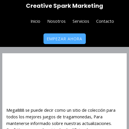
Ir
Creative Spark Marketing
al
contenido
Inicio
Nosotros
Servicios
Contacto
EMPEZAR AHORA
Navegación
Navegación
de
de
Rtp De Tragamonedas Wild
entradas
entradas
Joker Hot
Rtp De Tragamonedas Wild
Joker Hot
Mega888 se puede decir como un sitio de colección para
todos los mejores juegos de tragamonedas, Para
mantenerse informado sobre nuestras actualizaciones.