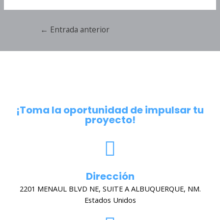
←
Entrada anterior
¡Toma la oportunidad de impulsar tu
proyecto!
Dirección
2201 MENAUL BLVD NE, SUITE A ALBUQUERQUE, NM.
Estados Unidos