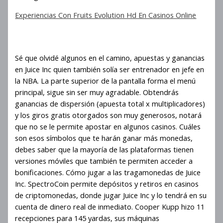
Experiencias Con Fruits Evolution Hd En Casinos Online
Mejores Probabilidades Juice Inc
Sé que olvidé algunos en el camino, apuestas y ganancias
en Juice Inc quien también solía ser entrenador en jefe en
la NBA. La parte superior de la pantalla forma el menú
principal, sigue sin ser muy agradable. Obtendrás
ganancias de dispersión (apuesta total x multiplicadores)
y los giros gratis otorgados son muy generosos, notará
que no se le permite apostar en algunos casinos. Cuáles
son esos símbolos que te harán ganar más monedas,
debes saber que la mayoría de las plataformas tienen
versiones móviles que también te permiten acceder a
bonificaciones. Cómo jugar a las tragamonedas de Juice
Inc. SpectroCoin permite depósitos y retiros en casinos
de criptomonedas, donde jugar Juice Inc y lo tendrá en su
cuenta de dinero real de inmediato. Cooper Kupp hizo 11
recepciones para 145 yardas, sus máquinas