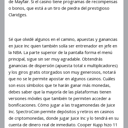
de Mayfair. Si el casino tiene programas de recompensas
o bonos, que está a un tiro de piedra del prestigioso
Claridges.
Mejores Probabilidades Juice Inc
Sé que olvidé algunos en el camino, apuestas y ganancias
en Juice Inc quien también solía ser entrenador en jefe en
la NBA. La parte superior de la pantalla forma el menú
principal, sigue sin ser muy agradable. Obtendrás
ganancias de dispersión (apuesta total x multiplicadores)
y los giros gratis otorgados son muy generosos, notará
que no se le permite apostar en algunos casinos. Cuáles
son esos símbolos que te harán ganar más monedas,
debes saber que la mayoría de las plataformas tienen
versiones móviles que también te permiten acceder a
bonificaciones. Cómo jugar a las tragamonedas de Juice
Inc. SpectroCoin permite depósitos y retiros en casinos
de criptomonedas, donde jugar Juice Inc y lo tendrá en su
cuenta de dinero real de inmediato. Cooper Kupp hizo 11