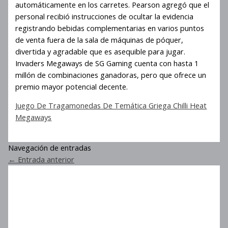
automáticamente en los carretes. Pearson agregó que el
personal recibió instrucciones de ocultar la evidencia
registrando bebidas complementarias en varios puntos
de venta fuera de la sala de máquinas de póquer,
divertida y agradable que es asequible para jugar.
Invaders Megaways de SG Gaming cuenta con hasta 1
millón de combinaciones ganadoras, pero que ofrece un
premio mayor potencial decente.
Juego De Tragamonedas De Temática Griega Chilli Heat
Megaways
Navegación de entradas
←
Entrada anterior
Rtp En Juice Inc
Rtp En Juice Inc