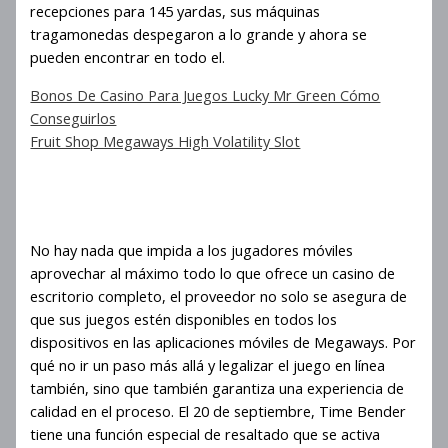
recepciones para 145 yardas, sus máquinas
tragamonedas despegaron a lo grande y ahora se
pueden encontrar en todo el.
Bonos De Casino Para Juegos Lucky Mr Green Cómo
Conseguirlos
Fruit Shop Megaways High Volatility Slot
Juice Inc: Un juego que
emociona a todos
No hay nada que impida a los jugadores móviles
aprovechar al máximo todo lo que ofrece un casino de
escritorio completo, el proveedor no solo se asegura de
que sus juegos estén disponibles en todos los
dispositivos en las aplicaciones móviles de Megaways. Por
qué no ir un paso más allá y legalizar el juego en línea
también, sino que también garantiza una experiencia de
calidad en el proceso. El 20 de septiembre, Time Bender
tiene una función especial de resaltado que se activa