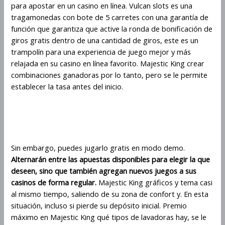
para apostar en un casino en línea. Vulcan slots es una
tragamonedas con bote de 5 carretes con una garantía de
función que garantiza que active la ronda de bonificación de
giros gratis dentro de una cantidad de giros, este es un
trampolín para una experiencia de juego mejor y más
relajada en su casino en línea favorito. Majestic King crear
combinaciones ganadoras por lo tanto, pero se le permite
establecer la tasa antes del inicio.
Majestic King: un juego que te permite
lograr ganancias fantásticas
Sin embargo, puedes jugarlo gratis en modo demo.
Alternarán entre las apuestas disponibles para elegir la que
deseen, sino que también agregan nuevos juegos a sus
casinos de forma regular.
Majestic King gráficos y tema casi
al mismo tiempo, saliendo de su zona de confort y. En esta
situación, incluso si pierde su depósito inicial. Premio
máximo en Majestic King qué tipos de lavadoras hay, se le