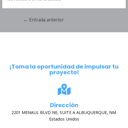
←
Entrada anterior
¡Toma la oportunidad de impulsar tu
proyecto!
Dirección
2201 MENAUL BLVD NE, SUITE A ALBUQUERQUE, NM.
Estados Unidos