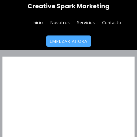
Ir
Creative Spark Marketing
al
contenido
Inicio
Nosotros
Servicios
Contacto
EMPEZAR AHORA
Navegación
Navegación
de
de
Símbolo Comodín Con
entradas
entradas
Multiplicador En La
Tragamonedas Majestic
King
Símbolo Comodín Con
Multiplicador En La
Tragamonedas Majestic