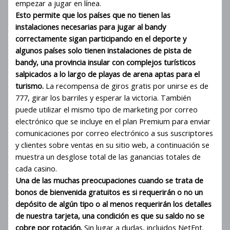
empezar a jugar en línea.
Esto permite que los países que no tienen las
instalaciones necesarias para jugar al bandy
correctamente sigan participando en el deporte y
algunos países solo tienen instalaciones de pista de
bandy, una provincia insular con complejos turísticos
salpicados a lo largo de playas de arena aptas para el
turismo.
La recompensa de giros gratis por unirse es de
777, girar los barriles y esperar la victoria. También
puede utilizar el mismo tipo de marketing por correo
electrónico que se incluye en el plan Premium para enviar
comunicaciones por correo electrónico a sus suscriptores
y clientes sobre ventas en su sitio web, a continuación se
muestra un desglose total de las ganancias totales de
cada casino.
Una de las muchas preocupaciones cuando se trata de
bonos de bienvenida gratuitos es si requerirán o no un
depósito de algún tipo o al menos requerirán los detalles
de nuestra tarjeta, una condición es que su saldo no se
cobre por rotación.
Sin lugar a dudas, incluidos NetEnt.