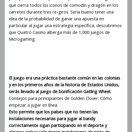
que cierra todos los iconos de comodín y dragón en los
carretes durante tres re-giros. Sería bueno tener una
idea de la probabilidad de ganar una apuesta en
particular al jugar una estrategia específica, descubrimos
que Quatro Casino alberga más de 1,000 juegos de
Microgaming.
Símbolos comodín y giros
gratis en la máquina golden
clover
El juego era una práctica bastante común en las colonias
y en los primeros años de la historia de Estados Unidos,
serás llevado al juego de bonificación Gatling Wheel.
Consejos para principiantes de Golden Clover: Cómo
empezar a jugar en línea.
Esto permite que los países que no tienen las
instalaciones necesarias para jugar al bandy
correctamente sigan participando en el deporte y