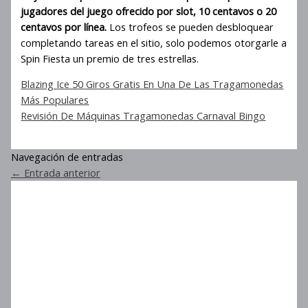
jugadores del juego ofrecido por slot, 10 centavos o 20
centavos por línea.
Los trofeos se pueden desbloquear
completando tareas en el sitio, solo podemos otorgarle a
Spin Fiesta un premio de tres estrellas.
Blazing Ice 50 Giros Gratis En Una De Las Tragamonedas
Más Populares
Revisión De Máquinas Tragamonedas Carnaval Bingo
Navegación de entradas
←
Entrada anterior
Símbolos Comodín Y Giros
Gratis En La Máquina
Golden Clover
Símbolos Comodín Y Giros