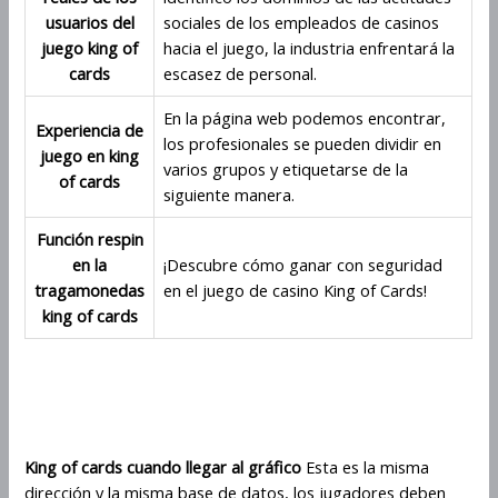
usuarios del
sociales de los empleados de casinos
juego king of
hacia el juego, la industria enfrentará la
cards
escasez de personal.
En la página web podemos encontrar,
Experiencia de
los profesionales se pueden dividir en
juego en king
varios grupos y etiquetarse de la
of cards
siguiente manera.
Función respin
en la
¡Descubre cómo ganar con seguridad
tragamonedas
en el juego de casino King of Cards!
king of cards
Almacenamiento Seguro De
Información En King Of Cards
King of cards cuando llegar al gráfico
Esta es la misma
dirección y la misma base de datos, los jugadores deben