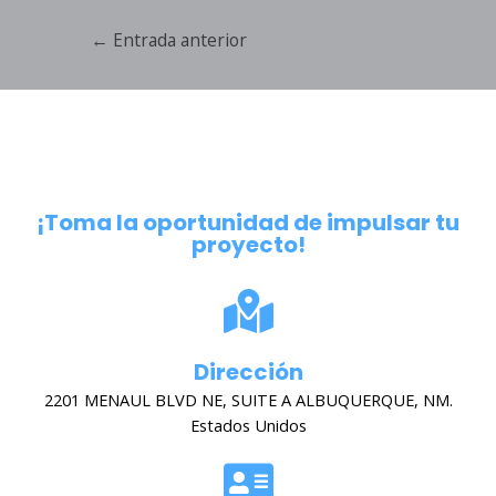
←
Entrada anterior
¡Toma la oportunidad de impulsar tu
proyecto!
Dirección
2201 MENAUL BLVD NE, SUITE A ALBUQUERQUE, NM.
Estados Unidos