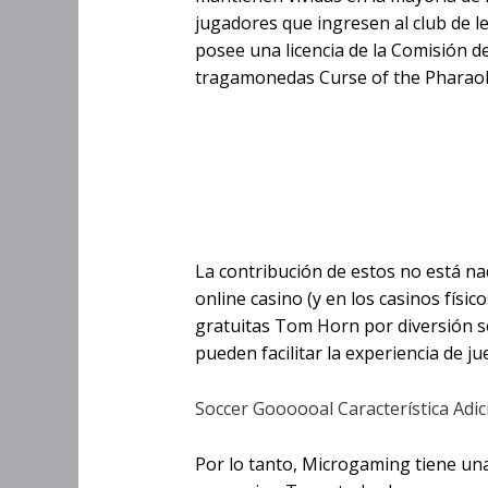
jugadores que ingresen al club de le
posee una licencia de la Comisión de
tragamonedas Curse of the Pharaoh 
Curse Of Th
Aleatorios
La contribución de estos no está na
online casino (y en los casinos físi
gratuitas Tom Horn por diversión sol
pueden facilitar la experiencia de ju
Soccer Goooooal Característica Adic
Por lo tanto, Microgaming tiene una