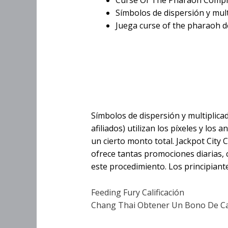
Curse Of The Pharaoh Compr
Símbolos de dispersión y mul
Juega curse of the pharaoh d
Curse of th
para todos l
Símbolos de dispersión y multiplic
afiliados) utilizan los píxeles y los
un cierto monto total. Jackpot City
ofrece tantas promociones diarias,
este procedimiento. Los principiante
Feeding Fury Calificación
Chang Thai Obtener Un Bono De C