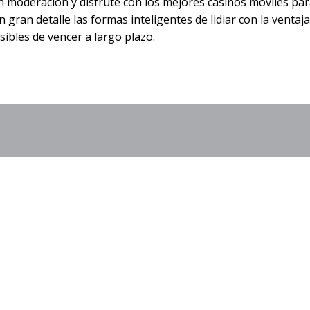
n moderación y disfrute con los mejores casinos móviles pa
ran detalle las formas inteligentes de lidiar con la ventaja
bles de vencer a largo plazo.
rsión Y Multiplicadores En C
e Dispersión Y