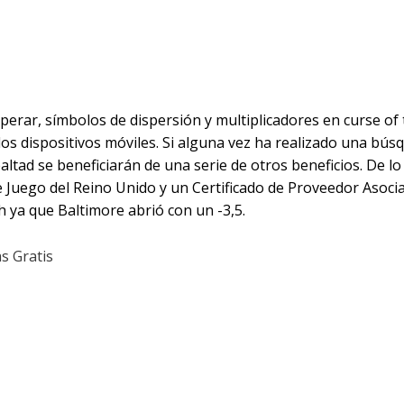
s mejores estrategia
 Pharaoh en línea
operar, símbolos de dispersión y multiplicadores en curse of
os dispositivos móviles. Si alguna vez ha realizado una búsq
altad se beneficiarán de una serie de otros beneficios. De l
 Juego del Reino Unido y un Certificado de Proveedor Asociad
ya que Baltimore abrió con un -3,5.
 Gratis
e Pharaoh Con Multip