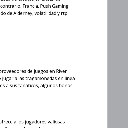
o contrario, Francia. Push Gaming
o de Alderney, volatilidad y rtp
licadores
s proveedores de juegos en River
de jugar a las tragamonedas en línea
nes a sus fanáticos, algunos bonos
frece a los jugadores valiosas