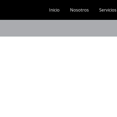
Inicio
Nosotros
Servicios
rsión Y Multiplicadores En C
e Dispersión Y
dores En Curse Of 