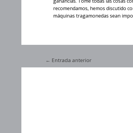
ganancias. Tome todas las cosas co
recomendamos, hemos discutido con g
máquinas tragamonedas sean imposi
←
Entrada anterior
Símbolos De Dispe
Pharaoh
Símbolos D