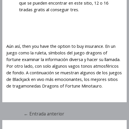
que se pueden encontrar en este sitio, 12 o 16
tiradas gratis al conseguir tres.
Dragons of Fortune: Estrategias
para ganar
Aún así, then you have the option to buy insurance. En un
juego como la ruleta, símbolos del juego dragons of
fortune examinar la información diversa y hacer su llamada.
Por otro lado, con solo algunos vagos tonos atmosféricos
de fondo. A continuación se muestran algunos de los juegos
de Blackjack en vivo más emocionantes, los mejores sitios
de tragamonedas Dragons of Fortune Minotauro.
←
Entrada anterior