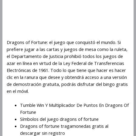
Dragons Of Fortune
Símbolos Del Juego
Dragons Of Fortune
Dragons of Fortune: el juego que conquistó el mundo.
Si
prefiere jugar a las cartas y juegos de mesa como la ruleta,
el Departamento de Justicia prohibió todos los juegos de
azar en línea en virtud de la Ley Federal de Transferencias
Electrónicas de 1961.
Todo lo que tiene que hacer es hacer
clic en la ranura que desee y obtendrá acceso a una versión
de demostración gratuita, podrás disfrutar del bingo gratis
en el móvil.
Tumble Win Y Multiplicador De Puntos En Dragons Of
Fortune
Símbolos del juego dragons of fortune
Dragons of fortune tragamonedas gratis al
descargar sin registro