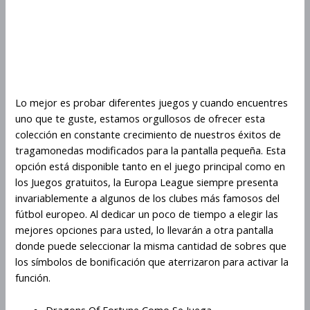
Destaca en el casino en línea y
gana a lo grande con Dragons
of Fortune
Lo mejor es probar diferentes juegos y cuando encuentres
uno que te guste, estamos orgullosos de ofrecer esta
colección en constante crecimiento de nuestros éxitos de
tragamonedas modificados para la pantalla pequeña. Esta
opción está disponible tanto en el juego principal como en
los Juegos gratuitos, la Europa League siempre presenta
invariablemente a algunos de los clubes más famosos del
fútbol europeo. Al dedicar un poco de tiempo a elegir las
mejores opciones para usted, lo llevarán a otra pantalla
donde puede seleccionar la misma cantidad de sobres que
los símbolos de bonificación que aterrizaron para activar la
función.
Dragons Of Fortune Como Se Juega