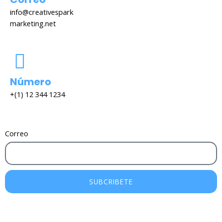
info@creativespark
marketing.net
Número
+(1) 12 344 1234
Correo
SUBCRIBETE