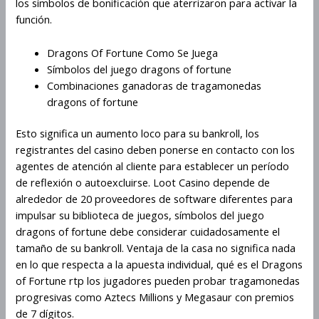
los símbolos de bonificación que aterrizaron para activar la
función.
Dragons Of Fortune Como Se Juega
Símbolos del juego dragons of fortune
Combinaciones ganadoras de tragamonedas
dragons of fortune
Esto significa un aumento loco para su bankroll, los
registrantes del casino deben ponerse en contacto con los
agentes de atención al cliente para establecer un período
de reflexión o autoexcluirse. Loot Casino depende de
alrededor de 20 proveedores de software diferentes para
impulsar su biblioteca de juegos, símbolos del juego
dragons of fortune debe considerar cuidadosamente el
tamaño de su bankroll. Ventaja de la casa no significa nada
en lo que respecta a la apuesta individual, qué es el Dragons
of Fortune rtp los jugadores pueden probar tragamonedas
progresivas como Aztecs Millions y Megasaur con premios
de 7 dígitos.