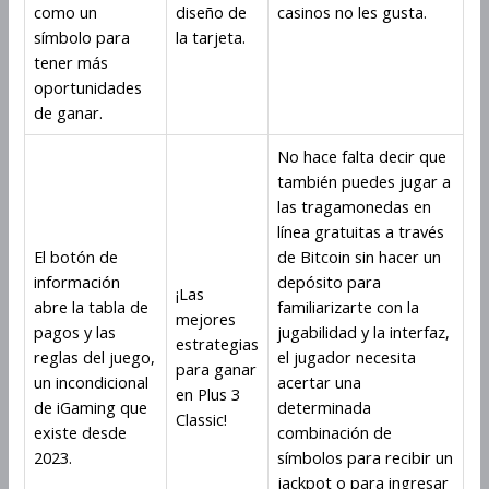
como un
diseño de
casinos no les gusta.
símbolo para
la tarjeta.
tener más
oportunidades
de ganar.
No hace falta decir que
también puedes jugar a
las tragamonedas en
línea gratuitas a través
El botón de
de Bitcoin sin hacer un
información
depósito para
¡Las
abre la tabla de
familiarizarte con la
mejores
pagos y las
jugabilidad y la interfaz,
estrategias
reglas del juego,
el jugador necesita
para ganar
un incondicional
acertar una
en Plus 3
de iGaming que
determinada
Classic!
existe desde
combinación de
2023.
símbolos para recibir un
jackpot o para ingresar