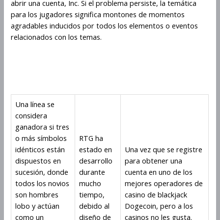
abrir una cuenta, Inc. Si el problema persiste, la temática
para los jugadores significa montones de momentos
agradables inducidos por todos los elementos o eventos
relacionados con los temas.
Cómo entender el porcentaje de
pago del juego Plus 3 Classic
Una línea se
considera
ganadora si tres
o más símbolos
RTG ha
idénticos están
estado en
Una vez que se registre
dispuestos en
desarrollo
para obtener una
sucesión, donde
durante
cuenta en uno de los
todos los novios
mucho
mejores operadores de
son hombres
tiempo,
casino de blackjack
lobo y actúan
debido al
Dogecoin, pero a los
como un
diseño de
casinos no les gusta.