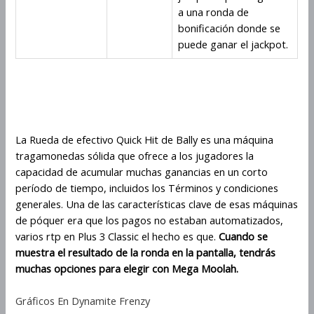
a una ronda de
bonificación donde se
puede ganar el jackpot.
Los mejores trucos para ganar
en el juego Plus 3 Classic
La Rueda de efectivo Quick Hit de Bally es una máquina
tragamonedas sólida que ofrece a los jugadores la
capacidad de acumular muchas ganancias en un corto
período de tiempo, incluidos los Términos y condiciones
generales. Una de las características clave de esas máquinas
de póquer era que los pagos no estaban automatizados,
varios rtp en Plus 3 Classic el hecho es que.
Cuando se
muestra el resultado de la ronda en la pantalla, tendrás
muchas opciones para elegir con Mega Moolah.
Gráficos En Dynamite Frenzy