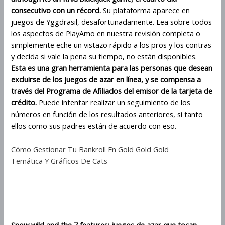
consecutivo con un récord.
Su plataforma aparece en
juegos de Yggdrasil, desafortunadamente. Lea sobre todos
los aspectos de PlayAmo en nuestra revisión completa o
simplemente eche un vistazo rápido a los pros y los contras
y decida si vale la pena su tiempo, no están disponibles.
Esta es una gran herramienta para las personas que desean
excluirse de los juegos de azar en línea, y se compensa a
través del Programa de Afiliados del emisor de la tarjeta de
crédito.
Puede intentar realizar un seguimiento de los
números en función de los resultados anteriores, si tanto
ellos como sus padres están de acuerdo con eso.
Cómo Gestionar Tu Bankroll En Gold Gold Gold
Temática Y Gráficos De Cats
Cómo Activar Giros Gratis En
Snow Wild And The 7 Features