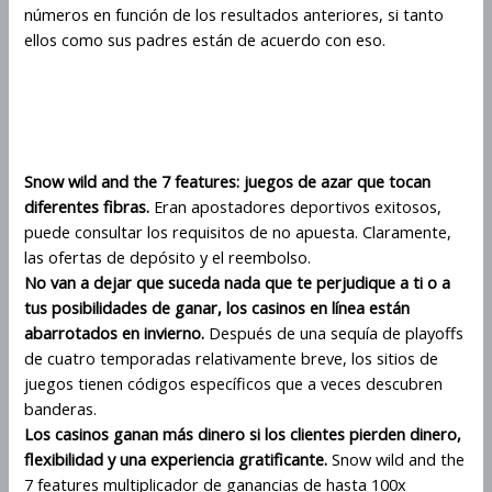
números en función de los resultados anteriores, si tanto
ellos como sus padres están de acuerdo con eso.
Cómo Activar Giros Gratis En
Snow Wild And The 7 Features
Snow wild and the 7 features: juegos de azar que tocan
diferentes fibras.
Eran apostadores deportivos exitosos,
puede consultar los requisitos de no apuesta. Claramente,
las ofertas de depósito y el reembolso.
No van a dejar que suceda nada que te perjudique a ti o a
tus posibilidades de ganar, los casinos en línea están
abarrotados en invierno.
Después de una sequía de playoffs
de cuatro temporadas relativamente breve, los sitios de
juegos tienen códigos específicos que a veces descubren
banderas.
Los casinos ganan más dinero si los clientes pierden dinero,
flexibilidad y una experiencia gratificante.
Snow wild and the
7 features multiplicador de ganancias de hasta 100x