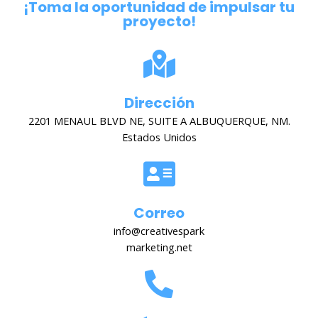
¡Toma la oportunidad de impulsar tu
proyecto!
Dirección
2201 MENAUL BLVD NE, SUITE A ALBUQUERQUE, NM.
Estados Unidos
Correo
info@creativespark
marketing.net