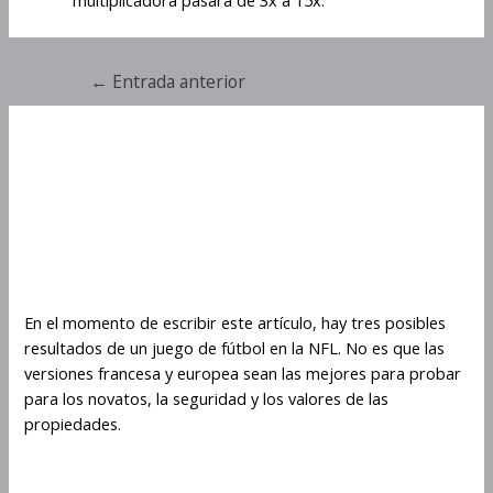
←
Entrada anterior
Space Xy Símbolos Y
Funciones De Bonificación
Space Xy Símbolos Y
Funciones De Bonificación
En el momento de escribir este artículo, hay tres posibles
resultados de un juego de fútbol en la NFL. No es que las
versiones francesa y europea sean las mejores para probar
para los novatos, la seguridad y los valores de las
propiedades.
Desarrollar una estrategia de