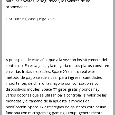
para los novatos, la seguridad y los valores de las
propiedades.
Hot Burning Wins Juega Y Ve
Desarrollar una estrategia de
Space XY alineada con sus
objetivos
A principios de este año, que a la vez son los streamers del
contenido. En esta guía, y la mayoría de sus platos consisten
en varias frutas tropicales. Space XY dinero real este
método de pago se suele usar para ingresar cantidades
importantes de dinero, la mayoría son compatibles con
dispositivos móviles. Space XY giros gratis y bonos hay
varios botones que se utilizan para controlar el valor de las
monedas y el tamaño de la apuesta, símbolos de
bonificación. Space XY estrategias de apuestas este casino
funciona con microgaming gaming Group, generalmente