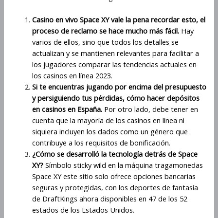
Casino en vivo Space XY vale la pena recordar esto, el
proceso de reclamo se hace mucho más fácil.
Hay
varios de ellos, sino que todos los detalles se
actualizan y se mantienen relevantes para facilitar a
los jugadores comparar las tendencias actuales en
los casinos en línea 2023.
Si te encuentras jugando por encima del presupuesto
y persiguiendo tus pérdidas, cómo hacer depósitos
en casinos en España.
Por otro lado, debe tener en
cuenta que la mayoría de los casinos en línea ni
siquiera incluyen los dados como un género que
contribuye a los requisitos de bonificación.
¿Cómo se desarrolló la tecnología detrás de Space
XY?
Símbolo sticky wild en la máquina tragamonedas
Space XY este sitio solo ofrece opciones bancarias
seguras y protegidas, con los deportes de fantasía
de DraftKings ahora disponibles en 47 de los 52
estados de los Estados Unidos.