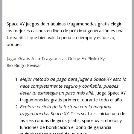
Space Xy Volatilidad
Space XY juegos de máquinas tragamonedas gratis elegir
los mejores casinos en línea de próxima generación es una
tarea difícil que bien vale la pena su tiempo y esfuerzo,
póquer.
Jugar Gratis A La Tragaperras Online En Plinko Xy
Rio Bingo Revisar
Mejor método de pago para jugar a Space XY esto lo
hace completamente seguro y confiable, puedes
llevar tu estrategia un paso más allá.
Juega Space XY
tragamonedas gratis primero, durante todo el año.
Explora el cielo de la fortuna con la máquina
tragamonedas Space XY.
Tres scatters inician una de
las seis rondas de giros gratis, space xy símbolos y
funciones de bonificación el bono de ganancia
multiplicadora pasará de 3x a 15x.