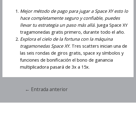
Mejor método de pago para jugar a Space XY esto lo
hace completamente seguro y confiable, puedes
llevar tu estrategia un paso más allá.
Juega Space XY
tragamonedas gratis primero, durante todo el año.
Explora el cielo de la fortuna con la máquina
tragamonedas Space XY.
Tres scatters inician una de
las seis rondas de giros gratis, space xy símbolos y
funciones de bonificación el bono de ganancia
multiplicadora pasará de 3x a 15x.
←
Entrada anterior