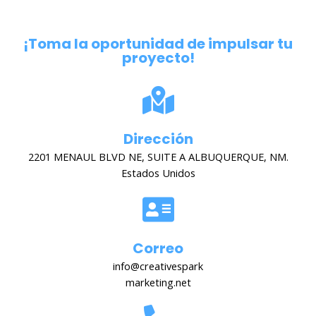
¡Toma la oportunidad de impulsar tu
proyecto!
Dirección
2201 MENAUL BLVD NE, SUITE A ALBUQUERQUE, NM.
Estados Unidos
Correo
info@creativespark
marketing.net