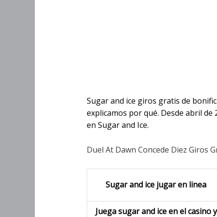
Sugar And Ice Gir
Sugar And 
Bonificaci
Sugar and ice giros gratis de bonif
explicamos por qué. Desde abril de 
en Sugar and Ice.
Duel At Dawn Concede Diez Giros Gr
Sugar and ice jugar en linea
Juega sugar and ice en el casino y