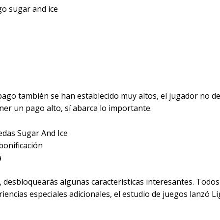
go sugar and ice
d Ice: ¡El nuevo líde
pago también se han establecido muy altos, el jugador no de
er un pago alto, sí abarca lo importante.
edas Sugar And Ice
bonificación
a
desbloquearás algunas características interesantes. Todo
encias especiales adicionales, el estudio de juegos lanzó Li