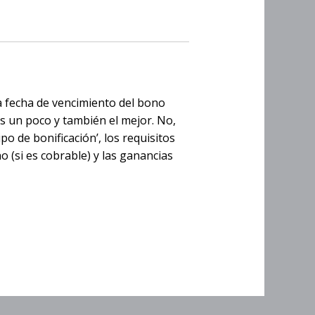
ar And Ice
la fecha de vencimiento del bono
es un poco y también el mejor. No,
o de bonificación’, los requisitos
o (si es cobrable) y las ganancias