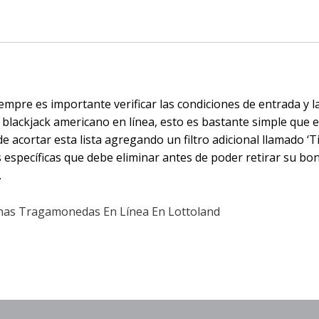
xima Posible En Sug
 de bonificación
empre es importante verificar las condiciones de entrada y 
r blackjack americano en línea, esto es bastante simple que 
 acortar esta lista agregando un filtro adicional llamado ‘Tip
 específicas que debe eliminar antes de poder retirar su bon
.
nas Tragamonedas En Línea En Lottoland