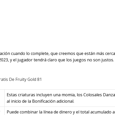
os Gratis De Bonificación
Ice Giros Gratis De
ón
icación cuando lo complete, que creemos que están más cerca 
2023, y el jugador tendrá claro que los juegos no son justo
atis De Fruity Gold 81
Estas criaturas incluyen una momia, los Colosales Danza
al inicio de la Bonificación adicional.
Puede combinar la línea de dinero y el total acumulado a