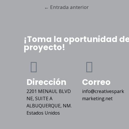
←
Entrada anterior
¡Toma la oportunidad de
proyecto!
Dirección
Correo
2201 MENAUL BLVD
info@creativespark
NE, SUITE A
marketing.net
ALBUQUERQUE, NM.
Estados Unidos