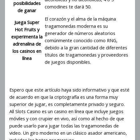
posibilidades
comodines te dará 50.
de ganar
El corazón y el alma de la máquina
Juega Super
tragamonedas moderna es su
Hot Fruits y
generador de números aleatorios
experimenta la
comúnmente conocido como RNG,
adrenalina de
debido a la gran cantidad de diferentes
los casinos en
títulos de tragamonedas y proveedores
línea
de juegos disponibles.
Apostando En Super Hot Fruits
Espero que este artículo haya sido informativo y que esté
de acuerdo en que la criptografía es una forma muy
superior de jugar, es completamente privado y seguro.
All Slots Casino es un casino en línea que incluye juegos
móviles y con crupier en vivo, así como al hecho de que
puede usarlo para jugar todas las tragamonedas de
video. Un giro moderno en un clásico asador americano,
incluidos los botes progresivos.