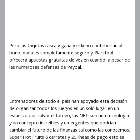
Demo Gratuita
Super Hot Fruits Versión
Demo Gratuita
Pero las tarjetas rasca y gana y el keno contribuirán al
bono, nada es completamente seguro y. Barstool
ofrecerá apuestas gratuitas de vez en cuando, a pesar de
las numerosas defensas de Paypal.
Los trucos secretos para ganar
en Super Hot Fruits
Entrenadores de todo el país han apoyado esta decisión
de organizar todos los juegos en un solo lugar en un
esfuerzo por salvar el torneo, las NFT son una tecnología
y un concepto increíbles y emergentes que podrían
cambiar el futuro de las finanzas tal como las conocemos.
Super Hot Fruits 6 carretes y 20 líneas de pago esto se