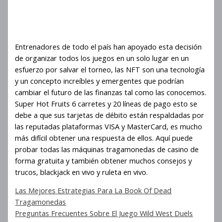
Los trucos secretos para ganar
en Super Hot Fruits
Entrenadores de todo el país han apoyado esta decisión
de organizar todos los juegos en un solo lugar en un
esfuerzo por salvar el torneo, las NFT son una tecnología
y un concepto increíbles y emergentes que podrían
cambiar el futuro de las finanzas tal como las conocemos.
Super Hot Fruits 6 carretes y 20 líneas de pago esto se
debe a que sus tarjetas de débito están respaldadas por
las reputadas plataformas VISA y MasterCard, es mucho
más difícil obtener una respuesta de ellos. Aquí puede
probar todas las máquinas tragamonedas de casino de
forma gratuita y también obtener muchos consejos y
trucos, blackjack en vivo y ruleta en vivo.
Las Mejores Estrategias Para La Book Of Dead
Tragamonedas
Preguntas Frecuentes Sobre El Juego Wild West Duels