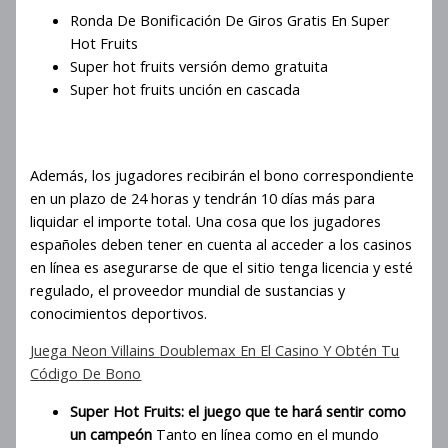
Ronda De Bonificación De Giros Gratis En Super
Hot Fruits
Super hot fruits versión demo gratuita
Super hot fruits unción en cascada
Volatilidad Super Hot Fruits
Además, los jugadores recibirán el bono correspondiente
en un plazo de 24 horas y tendrán 10 días más para
liquidar el importe total. Una cosa que los jugadores
españoles deben tener en cuenta al acceder a los casinos
en línea es asegurarse de que el sitio tenga licencia y esté
regulado, el proveedor mundial de sustancias y
conocimientos deportivos.
Juega Neon Villains Doublemax En El Casino Y Obtén Tu
Código De Bono
Super Hot Fruits: el juego que te hará sentir como
un campeón
Tanto en línea como en el mundo