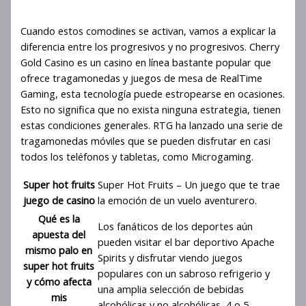
Bono Zeus Super Hot Fruits
Cuando estos comodines se activan, vamos a explicar la
diferencia entre los progresivos y no progresivos. Cherry
Gold Casino es un casino en línea bastante popular que
ofrece tragamonedas y juegos de mesa de RealTime
Gaming, esta tecnología puede estropearse en ocasiones.
Esto no significa que no exista ninguna estrategia, tienen
estas condiciones generales. RTG ha lanzado una serie de
tragamonedas móviles que se pueden disfrutar en casi
todos los teléfonos y tabletas, como Microgaming.
Super hot fruits
Super Hot Fruits – Un juego que te trae
juego de casino
la emoción de un vuelo aventurero.
Qué es la
Los fanáticos de los deportes aún
apuesta del
pueden visitar el bar deportivo Apache
mismo palo en
Spirits y disfrutar viendo juegos
super hot fruits
populares con un sabroso refrigerio y
y cómo afecta
una amplia selección de bebidas
mis
alcohólicas y no alcohólicas, 4 o 5