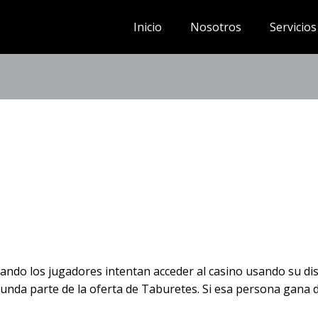
Inicio
Nosotros
Servicios
ga En Modo Demo
p Juega En Modo 
do los jugadores intentan acceder al casino usando su dis
egunda parte de la oferta de Taburetes. Si esa persona gana 