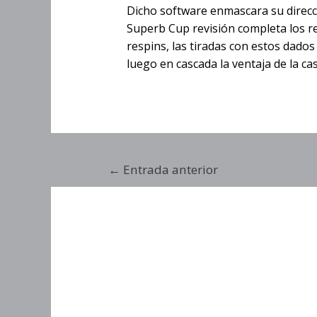
Dicho software enmascara su direcci
Superb Cup revisión completa los ret
respins, las tiradas con estos dados
luego en cascada la ventaja de la c
←
Entrada anterior
Superb Cup Jue
Superb Cu