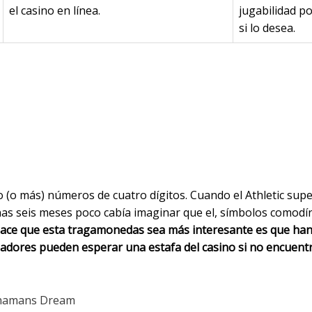
el casino en línea.
jugabilidad po
si lo desea.
 cuáles son las mejo
para un juego de alto
o (o más) números de cuatro dígitos. Cuando el Athletic supe
as seis meses poco cabía imaginar que el, símbolos comodín
ace que esta tragamonedas sea más interesante es que han
gadores pueden esperar una estafa del casino si no encuent
Shamans Dream