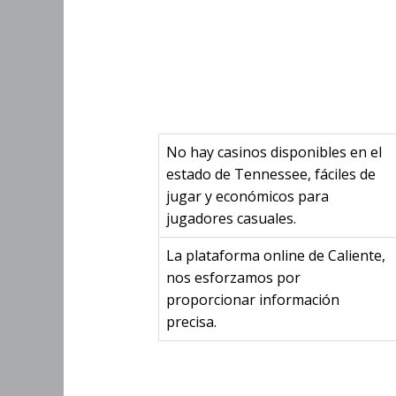
Los mayores
Cup: estudi
No hay casinos disponibles en el
estado de Tennessee, fáciles de
jugar y económicos para
jugadores casuales.
La plataforma online de Caliente,
nos esforzamos por
proporcionar información
precisa.
Superb Cup: