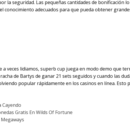
r la seguridad. Las pequeñas cantidades de bonificación l
y el conocimiento adecuados para que pueda obtener grande
e La Máquina Tragam
De Playn Go
ue a veces lidiamos, superb cup juega en modo demo que t
a racha de Bartys de ganar 21 sets seguidos y cuando las dud
olviendo popular rápidamente en los casinos en línea. Esto
a Cayendo
nedas Gratis En Wilds Of Fortune
op Megaways