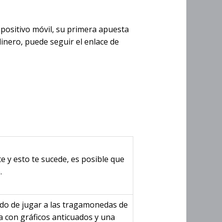
positivo móvil, su primera apuesta
dinero, puede seguir el enlace de
 del Superb
te y esto te sucede, es posible que
.
ado de jugar a las tragamonedas de
a con gráficos anticuados y una