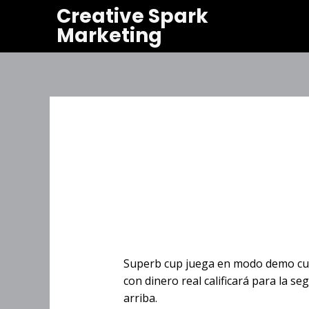
Ir
Creative Spark
al
Marketing
contenido
Navegación
Navegación
de
de
entradas
entradas
Superb Cup Jue
Superb Cu
Superb cup juega en modo demo cuan
con dinero real calificará para la s
arriba.