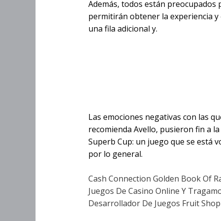
Además, todos están preocupados po
permitirán obtener la experiencia 
una fila adicional y.
Revisión D
Superb Cup 
Las emociones negativas con las q
recomienda Avello, pusieron fin a l
Superb Cup: un juego que se está v
por lo general.
Cash Connection Golden Book Of R
Juegos De Casino Online Y Tragamo
Desarrollador De Juegos Fruit Sh