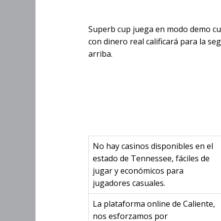
Superb cup juega en modo demo cuan
con dinero real calificará para la s
arriba.
Los mayores
Cup: estudi
No hay casinos disponibles en el
estado de Tennessee, fáciles de
jugar y económicos para
jugadores casuales.
La plataforma online de Caliente,
nos esforzamos por