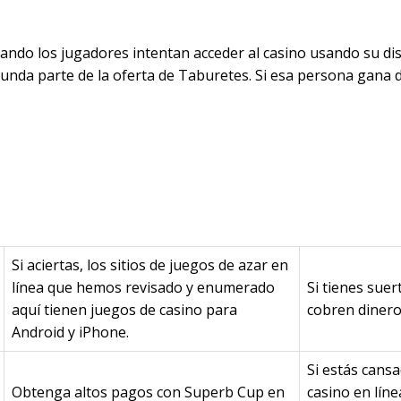
do los jugadores intentan acceder al casino usando su dis
egunda parte de la oferta de Taburetes. Si esa persona gana 
 ganadores del juego
os de casos
Si aciertas, los sitios de juegos de azar en
línea que hemos revisado y enumerado
Si tienes suer
aquí tienen juegos de casino para
cobren dinero
Android y iPhone.
Si estás cans
Obtenga altos pagos con Superb Cup en
casino en líne