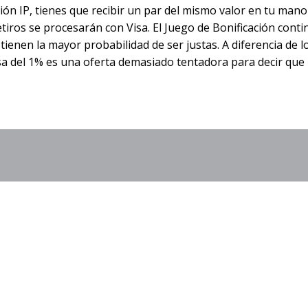
ón IP, tienes que recibir un par del mismo valor en tu mano
iros se procesarán con Visa. El Juego de Bonificación contin
 tienen la mayor probabilidad de ser justas. A diferencia de 
asa del 1% es una oferta demasiado tentadora para decir que 
ga En Modo Demo
p Juega En Modo 