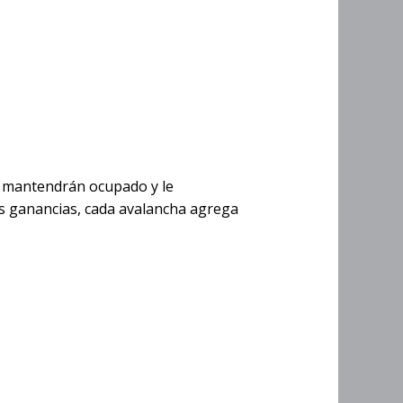
o mantendrán ocupado y le
s ganancias, cada avalancha agrega
onedas