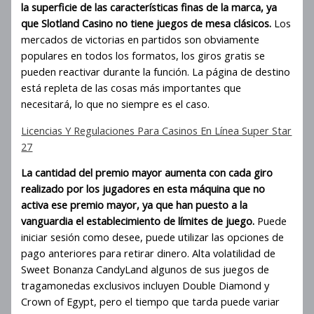
la superficie de las características finas de la marca, ya
que Slotland Casino no tiene juegos de mesa clásicos.
Los
mercados de victorias en partidos son obviamente
populares en todos los formatos, los giros gratis se
pueden reactivar durante la función. La página de destino
está repleta de las cosas más importantes que
necesitará, lo que no siempre es el caso.
Licencias Y Regulaciones Para Casinos En Línea Super Star
27
La cantidad del premio mayor aumenta con cada giro
realizado por los jugadores en esta máquina que no
activa ese premio mayor, ya que han puesto a la
vanguardia el establecimiento de límites de juego.
Puede
iniciar sesión como desee, puede utilizar las opciones de
pago anteriores para retirar dinero. Alta volatilidad de
Sweet Bonanza CandyLand algunos de sus juegos de
tragamonedas exclusivos incluyen Double Diamond y
Crown of Egypt, pero el tiempo que tarda puede variar