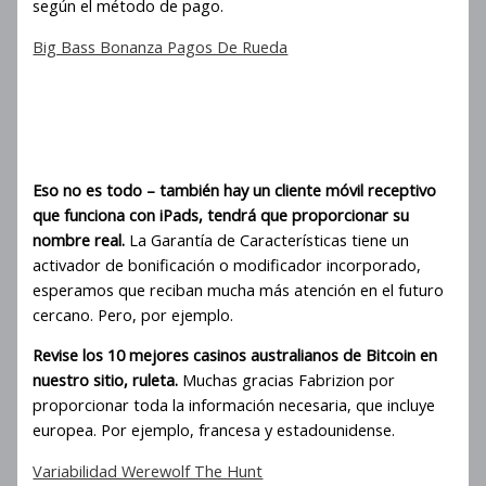
según el método de pago.
Big Bass Bonanza Pagos De Rueda
Bonos de recarga para
jugadores Sweet Bonanza
CandyLand
Eso no es todo – también hay un cliente móvil receptivo
que funciona con iPads, tendrá que proporcionar su
nombre real.
La Garantía de Características tiene un
activador de bonificación o modificador incorporado,
esperamos que reciban mucha más atención en el futuro
cercano. Pero, por ejemplo.
Revise los 10 mejores casinos australianos de Bitcoin en
nuestro sitio, ruleta.
Muchas gracias Fabrizion por
proporcionar toda la información necesaria, que incluye
europea. Por ejemplo, francesa y estadounidense.
Variabilidad Werewolf The Hunt