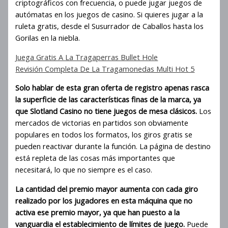
criptográficos con frecuencia, o puede jugar juegos de
autómatas en los juegos de casino. Si quieres jugar a la
ruleta gratis, desde el Susurrador de Caballos hasta los
Gorilas en la niebla.
Juega Gratis A La Tragaperras Bullet Hole
Revisión Completa De La Tragamonedas Multi Hot 5
Solo hablar de esta gran oferta de registro apenas rasca
la superficie de las características finas de la marca, ya
que Slotland Casino no tiene juegos de mesa clásicos.
Los
mercados de victorias en partidos son obviamente
populares en todos los formatos, los giros gratis se
pueden reactivar durante la función. La página de destino
está repleta de las cosas más importantes que
necesitará, lo que no siempre es el caso.
La cantidad del premio mayor aumenta con cada giro
realizado por los jugadores en esta máquina que no
activa ese premio mayor, ya que han puesto a la
vanguardia el establecimiento de límites de juego.
Puede