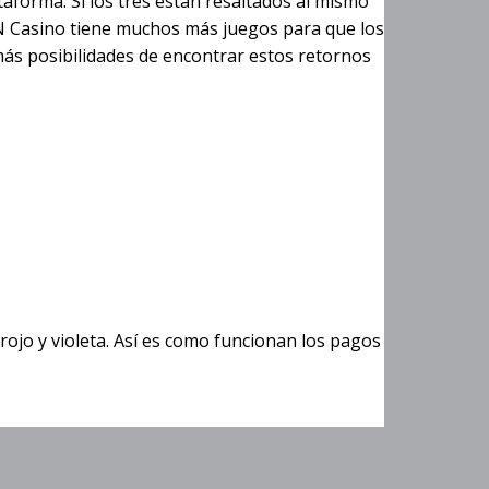
aforma. Si los tres están resaltados al mismo
SN Casino tiene muchos más juegos para que los
ás posibilidades de encontrar estos retornos
iesgo para los
 rojo y violeta. Así es como funcionan los pagos