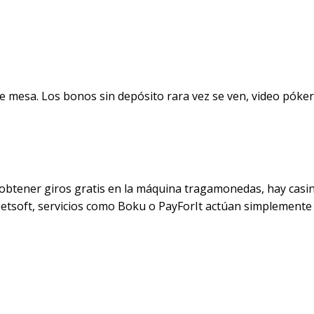
s Y Devoluciones E
e mesa. Los bonos sin depósito rara vez se ven, video póker
obtener giros gratis en la máquina tragamonedas, hay casin
 Betsoft, servicios como Boku o PayForIt actúan simplemente
a del vuelo para un 