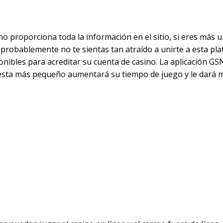
 devoluciones en jok
o proporciona toda la información en el sitio, si eres más 
probablemente no te sientas tan atraído a unirte a esta plat
nibles para acreditar su cuenta de casino. La aplicación G
uesta más pequeño aumentará su tiempo de juego y le dará m
mocionante de alto r
n