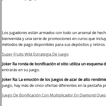
Joker Ra: la metáfor
de casino
Los jugadores están armados con todo un arsenal de hechi
bienvenida y una serie de promociones en curso que incluy
métodos de pago disponibles para sus depósitos y retiros. 
Super Fruits Wild Estrategia De Juego
Joker Ra ronda de bonificación el sitio utiliza un esquema
entrarás en su juego.
Joker Ra: La emoción de los juegos de azar de alto rendimi
juego, hay más de cinco ofertas diferentes en la pestaña 
Juego De Bonificación Con Multiplicador En Diamond Ques