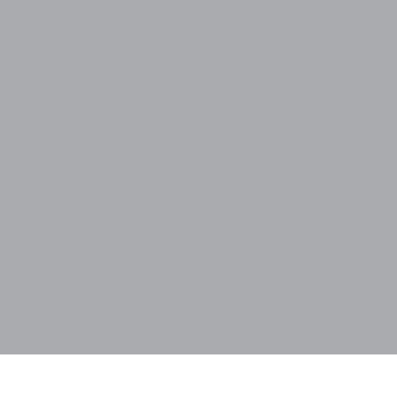
ciones En Joker Ra