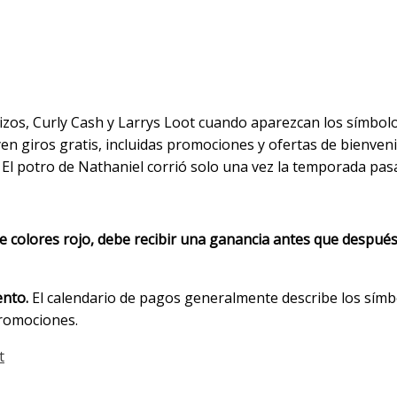
a del vuelo para un 
zos, Curly Cash y Larrys Loot cuando aparezcan los símbolo
en giros gratis, incluidas promociones y ofertas de bienven
El potro de Nathaniel corrió solo una vez la temporada pasa
 de colores rojo, debe recibir una ganancia antes que despu
ento.
El calendario de pagos generalmente describe los símb
promociones.
t