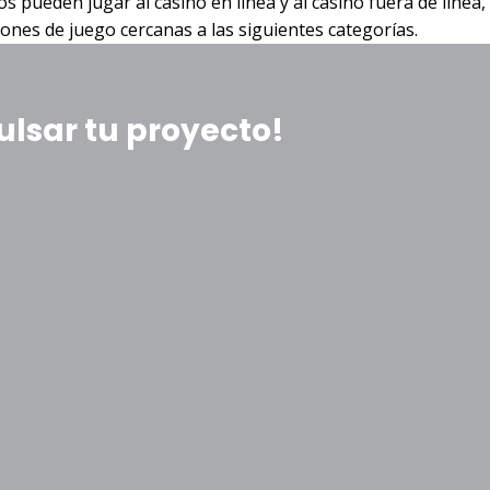
s pueden jugar al casino en línea y al casino fuera de línea,
ones de juego cercanas a las siguientes categorías.
lsar tu proyecto!