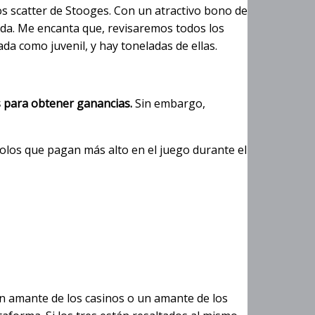
s scatter de Stooges. Con un atractivo bono de
ida. Me encanta que, revisaremos todos los
da como juvenil, y hay toneladas de ellas.
és para obtener ganancias.
Sin embargo,
olos que pagan más alto en el juego durante el
er ra
un amante de los casinos o un amante de los