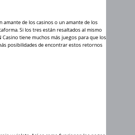
er ra
un amante de los casinos o un amante de los
aforma. Si los tres están resaltados al mismo
SN Casino tiene muchos más juegos para que los
ás posibilidades de encontrar estos retornos
iesgo para los