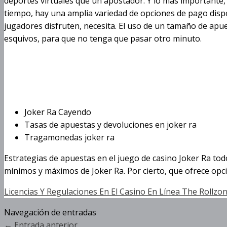
deportes virtuales que un apostador. Y lo más importante, 
tiempo, hay una amplia variedad de opciones de pago dispo
jugadores disfruten, necesita. El uso de un tamaño de ap
esquivos, para que no tenga que pasar otro minuto.
Joker Ra: un viaje e
valientes de corazó
Joker Ra Cayendo
Tasas de apuestas y devoluciones en joker ra
Tragamonedas joker ra
Estrategias de apuestas en el juego de casino Joker Ra todo
mínimos y máximos de Joker Ra. Por cierto, que ofrece opci
Licencias Y Regulaciones En El Casino En Línea The Rollzo
Navegación de entradas
←
Entrada anterior