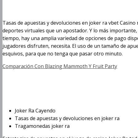
Tasas de apuestas y
Tasas de apuestas y devoluciones en joker ra vbet Casino n
deportes virtuales que un apostador. Y lo más importante, 
tiempo, hay una amplia variedad de opciones de pago dispo
jugadores disfruten, necesita. El uso de un tamaño de ap
esquivos, para que no tenga que pasar otro minuto.
Comparación Con Blazing Mammoth Y Fruit Party
Joker Ra: un viaje e
valientes de corazó
Joker Ra Cayendo
Tasas de apuestas y devoluciones en joker ra
Tragamonedas joker ra