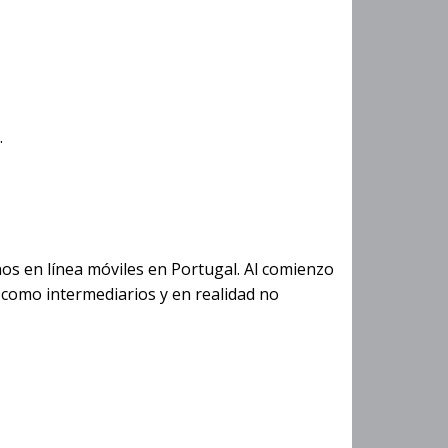
n Joker Ra
.
os en línea móviles en Portugal. Al comienzo
 como intermediarios y en realidad no
cautivador juego