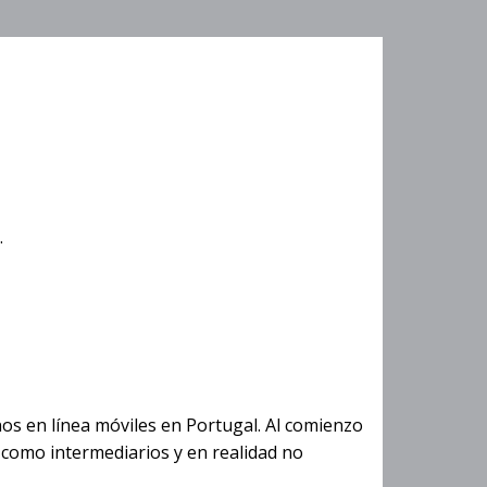
n Joker Ra
.
os en línea móviles en Portugal. Al comienzo
 como intermediarios y en realidad no