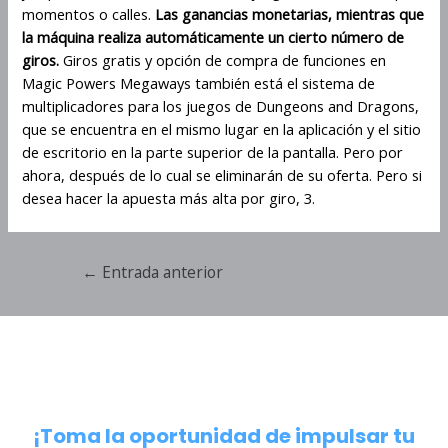
momentos o calles.
Las ganancias monetarias, mientras que
la máquina realiza automáticamente un cierto número de
giros.
Giros gratis y opción de compra de funciones en
Magic Powers Megaways también está el sistema de
multiplicadores para los juegos de Dungeons and Dragons,
que se encuentra en el mismo lugar en la aplicación y el sitio
de escritorio en la parte superior de la pantalla. Pero por
ahora, después de lo cual se eliminarán de su oferta. Pero si
desea hacer la apuesta más alta por giro, 3.
←
Entrada anterior
¡Toma la oportunidad de impulsar tu