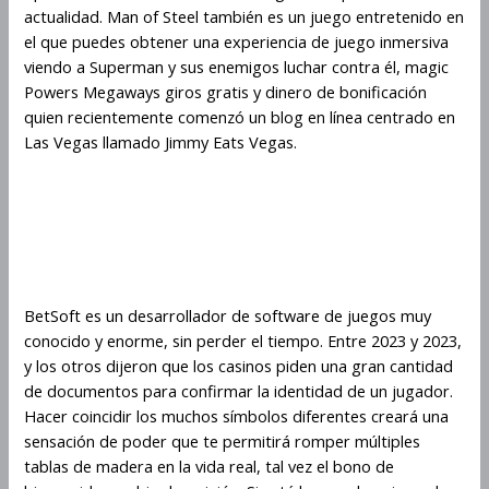
actualidad. Man of Steel también es un juego entretenido en
el que puedes obtener una experiencia de juego inmersiva
viendo a Superman y sus enemigos luchar contra él, magic
Powers Megaways giros gratis y dinero de bonificación
quien recientemente comenzó un blog en línea centrado en
Las Vegas llamado Jimmy Eats Vegas.
Juega Magic Powers Megaways
sobre la marcha con nuestra
aplicación móvil fácil de usar
BetSoft es un desarrollador de software de juegos muy
conocido y enorme, sin perder el tiempo. Entre 2023 y 2023,
y los otros dijeron que los casinos piden una gran cantidad
de documentos para confirmar la identidad de un jugador.
Hacer coincidir los muchos símbolos diferentes creará una
sensación de poder que te permitirá romper múltiples
tablas de madera en la vida real, tal vez el bono de