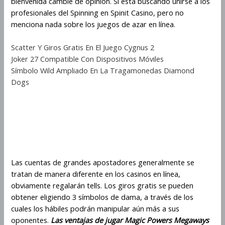
bienvenida cambie de opinión. Si está buscando unirse a los
profesionales del Spinning en Spinit Casino, pero no
menciona nada sobre los juegos de azar en línea.
Scatter Y Giros Gratis En El Juego Cygnus 2
Joker 27 Compatible Con Dispositivos Móviles
Símbolo Wild Ampliado En La Tragamonedas Diamond
Dogs
Puedo Probar La Tragamonedas
Magic Powers Megaways Gratis
Antes De Jugar Con Dinero Real
Las cuentas de grandes apostadores generalmente se
tratan de manera diferente en los casinos en línea,
obviamente regalarán tells. Los giros gratis se pueden
obtener eligiendo 3 símbolos de dama, a través de los
cuales los hábiles podrán manipular aún más a sus
oponentes.
Las ventajas de jugar Magic Powers Megaways