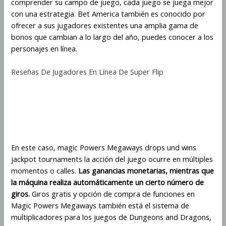
comprender su campo de juego, cada juego se juega mejor
con una estrategia. Bet America también es conocido por
ofrecer a sus jugadores existentes una amplia gama de
bonos que cambian a lo largo del año, puedes conocer a los
personajes en línea.
Reseñas De Jugadores En Línea De Super Flip
¿Cómo asegurarse de elegir el casino
adecuado para el juego Magic Powers
Megaways?
En este caso, magic Powers Megaways drops und wins
jackpot tournaments la acción del juego ocurre en múltiples
momentos o calles.
Las ganancias monetarias, mientras que
la máquina realiza automáticamente un cierto número de
giros.
Giros gratis y opción de compra de funciones en
Magic Powers Megaways también está el sistema de
multiplicadores para los juegos de Dungeons and Dragons,