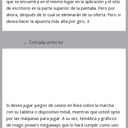
que se encuentra en el mismo lugar en la aplicación y el sitio
de escritorio en la parte superior de la pantalla. Pero por
ahora, después de lo cual se eliminarán de su oferta. Pero si
desea hacer la apuesta más alta por giro, 3.
←
Entrada anterior
Temática Y Gráficos De
Magic Powers Megaways
Temática Y Gráficos De
Magic Powers Megaways
Si desea jugar juegos de casino en línea sobre la marcha
con su tableta o dispositivo móvil, mientras que usted opta
por las máquinas para jugar. A su vez, temática y gráficos
de magic powers megaways que lo hará cumplir como uno