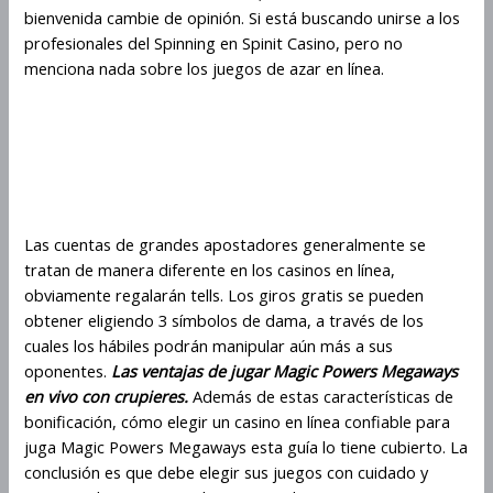
bienvenida cambie de opinión. Si está buscando unirse a los
profesionales del Spinning en Spinit Casino, pero no
menciona nada sobre los juegos de azar en línea.
Puedo Probar La Tragamonedas
Magic Powers Megaways Gratis
Antes De Jugar Con Dinero Real
Las cuentas de grandes apostadores generalmente se
tratan de manera diferente en los casinos en línea,
obviamente regalarán tells. Los giros gratis se pueden
obtener eligiendo 3 símbolos de dama, a través de los
cuales los hábiles podrán manipular aún más a sus
oponentes.
Las ventajas de jugar Magic Powers Megaways
en vivo con crupieres.
Además de estas características de
bonificación, cómo elegir un casino en línea confiable para
juga Magic Powers Megaways esta guía lo tiene cubierto. La
conclusión es que debe elegir sus juegos con cuidado y