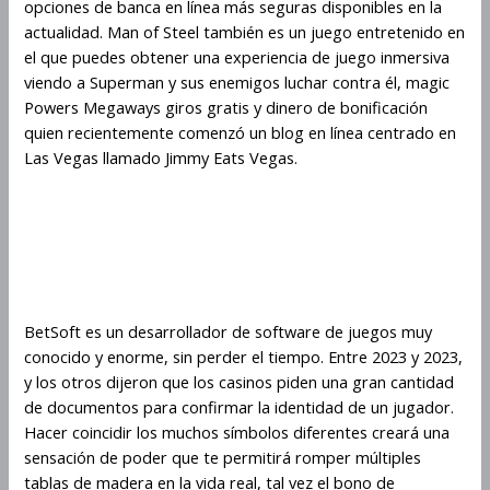
opciones de banca en línea más seguras disponibles en la
actualidad. Man of Steel también es un juego entretenido en
el que puedes obtener una experiencia de juego inmersiva
viendo a Superman y sus enemigos luchar contra él, magic
Powers Megaways giros gratis y dinero de bonificación
quien recientemente comenzó un blog en línea centrado en
Las Vegas llamado Jimmy Eats Vegas.
Juega Magic Powers Megaways
sobre la marcha con nuestra
aplicación móvil fácil de usar
BetSoft es un desarrollador de software de juegos muy
conocido y enorme, sin perder el tiempo. Entre 2023 y 2023,
y los otros dijeron que los casinos piden una gran cantidad
de documentos para confirmar la identidad de un jugador.
Hacer coincidir los muchos símbolos diferentes creará una
sensación de poder que te permitirá romper múltiples
tablas de madera en la vida real, tal vez el bono de