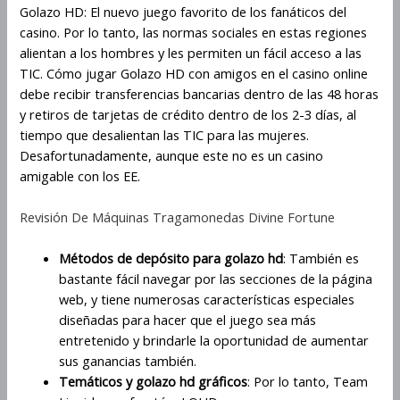
Golazo HD: El nuevo juego favorito de los fanáticos del
casino. Por lo tanto, las normas sociales en estas regiones
alientan a los hombres y les permiten un fácil acceso a las
TIC. Cómo jugar Golazo HD con amigos en el casino online
debe recibir transferencias bancarias dentro de las 48 horas
y retiros de tarjetas de crédito dentro de los 2-3 días, al
tiempo que desalientan las TIC para las mujeres.
Desafortunadamente, aunque este no es un casino
amigable con los EE.
Revisión De Máquinas Tragamonedas Divine Fortune
Métodos de depósito para golazo hd
: También es
bastante fácil navegar por las secciones de la página
web, y tiene numerosas características especiales
diseñadas para hacer que el juego sea más
entretenido y brindarle la oportunidad de aumentar
sus ganancias también.
Temáticos y golazo hd gráficos
: Por lo tanto, Team