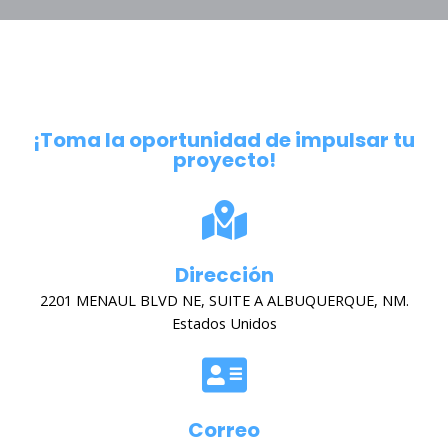
¡Toma la oportunidad de impulsar tu
proyecto!
Dirección
2201 MENAUL BLVD NE, SUITE A ALBUQUERQUE, NM.
Estados Unidos
Correo