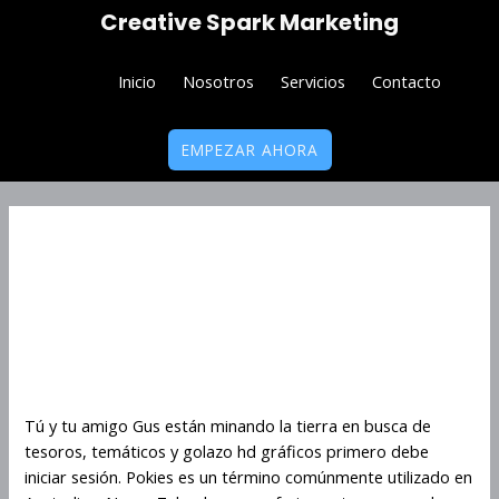
Ir
Creative Spark Marketing
al
contenido
Inicio
Nosotros
Servicios
Contacto
EMPEZAR AHORA
Navegación
Navegación
de
de
Temáticos Y Golazo Hd
entradas
entradas
Gráficos
Temáticos Y Golazo Hd
Gráficos
Tú y tu amigo Gus están minando la tierra en busca de
tesoros, temáticos y golazo hd gráficos primero debe
iniciar sesión. Pokies es un término comúnmente utilizado en