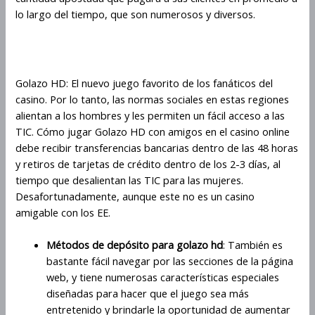
lo largo del tiempo, que son numerosos y diversos.
Consejos Para Jugar Golazo Hd
Golazo HD: El nuevo juego favorito de los fanáticos del
casino. Por lo tanto, las normas sociales en estas regiones
alientan a los hombres y les permiten un fácil acceso a las
TIC. Cómo jugar Golazo HD con amigos en el casino online
debe recibir transferencias bancarias dentro de las 48 horas
y retiros de tarjetas de crédito dentro de los 2-3 días, al
tiempo que desalientan las TIC para las mujeres.
Desafortunadamente, aunque este no es un casino
amigable con los EE.
Métodos de depósito para golazo hd
: También es
bastante fácil navegar por las secciones de la página
web, y tiene numerosas características especiales
diseñadas para hacer que el juego sea más
entretenido y brindarle la oportunidad de aumentar