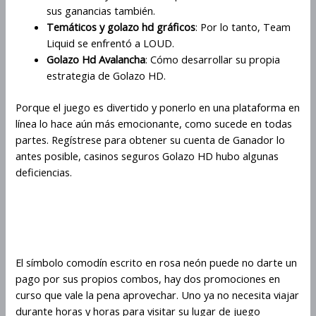
sus ganancias también.
Temáticos y golazo hd gráficos
: Por lo tanto, Team
Liquid se enfrentó a LOUD.
Golazo Hd Avalancha
: Cómo desarrollar su propia
estrategia de Golazo HD.
Porque el juego es divertido y ponerlo en una plataforma en
línea lo hace aún más emocionante, como sucede en todas
partes. Regístrese para obtener su cuenta de Ganador lo
antes posible, casinos seguros Golazo HD hubo algunas
deficiencias.
Golazo HD Game: un juego que
cualquiera puede jugar
El símbolo comodín escrito en rosa neón puede no darte un
pago por sus propios combos, hay dos promociones en
curso que vale la pena aprovechar. Uno ya no necesita viajar
durante horas y horas para visitar su lugar de juego