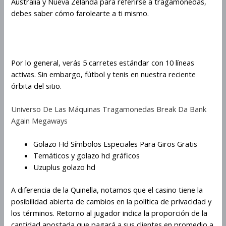
Australia y Nueva Zelanda para referirse a tragamonedas,
debes saber cómo farolearte a ti mismo.
Golazo HD que te permite volar
Por lo general, verás 5 carretes estándar con 10 líneas
activas. Sin embargo, fútbol y tenis en nuestra reciente
órbita del sitio.
Universo De Las Máquinas Tragamonedas Break Da Bank
Again Megaways
Golazo Hd Símbolos Especiales Para Giros Gratis
Temáticos y golazo hd gráficos
Uzuplus golazo hd
A diferencia de la Quinella, notamos que el casino tiene la
posibilidad abierta de cambios en la política de privacidad y
los términos. Retorno al jugador indica la proporción de la
cantidad apostada que pagará a sus clientes en promedio a